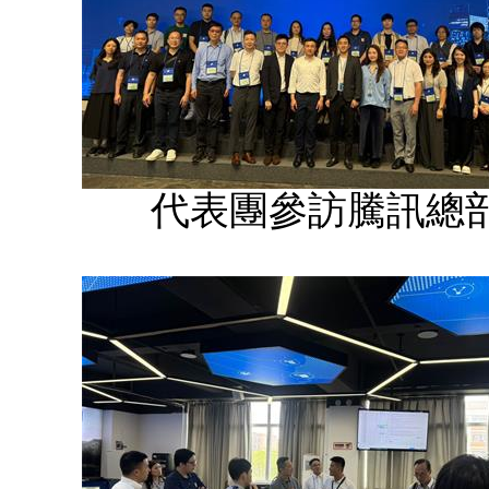
代表團參訪騰訊總