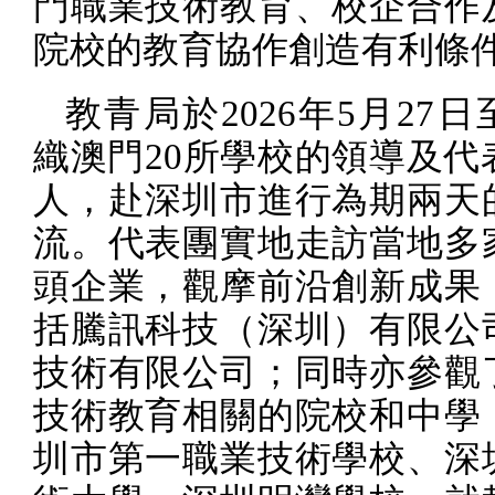
門職業技術教育、校企合作
院校的教育協作創造有利條
教青局於
2026
年
5
月
27
日
織澳門
20
所學校的領導及代
人，赴深圳市進行為期兩天
流。代表團實地走訪當地多
頭企業，觀摩前沿創新成果
括騰訊科技（深圳）有限公
技術有限公司；同時亦參觀
技術教育相關的院校和中學
圳市第一職業技術學校、深