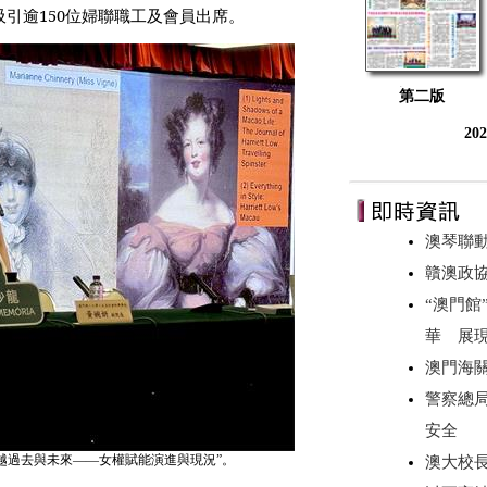
150
吸引逾
位婦聯職工及會員出席。
第二版
20
澳琴聯動
贛澳政
“澳門館
華 展
澳門海
警察總
安全
跨越過去與未來——女權賦能演進與現況”。
澳大校