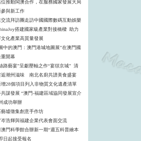
站位推動閩澳合作，在服務國家發展大局
新參與新工作
業交流拜訪團走訪中國國際數碼互動娛樂
hinaJoy搭建國家級產業對接橋樑 助力
字文化產業高質量發展
地圖中的澳門：澳門港城地圖展”在澳門國
隆重開幕
絲路藝宴”呈獻壓軸之作“宴頌京城” 清
邂逅潮州滋味 南北名廚共譜美食盛宴
新增28個項目列入非物質文化遺產清單
共謀發展 “澳門-福建區域協同發展宣介
福州成功舉辦
石藝墟徵集創意手作坊
官岑浩輝與福建企業代表會面交流
與澳門科學館合辦新一期“週五科普繪本
”即日起接受報名