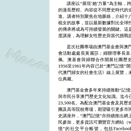
講座以“展現‘她’力量”為主軸
的漫長歷程。內容從不同歷史時代的
進。講者特別聚焦在地脈絡，介紹十
梳女的故事，並以最新數據對比全球
的傳承將成為可持續發展的關鍵。這
度講座，為理解女性歷史與當代挑戰
是次社團專場由澳門基金會與澳
會活動處處長黃麗莎；婦聯理事長袁
佩。澳基會與婦聯合作開展社團歷
1956
至
1961
年內容已於“澳門記憶”
代澳門婦女的社會生活》線上展覽，
位典藏。
澳門基金會多年來持續推動“記憶
與市民分享澳門歷史文化知識。迄今
23,500
名。為配合澳門基金會及其歷
團及高等院校專場，期望吸引更多市
史講座外，“澳門記憶”亦持續推出網
民參加，更多資訊可瀏覽官方網站（
憶”的社交平台帳號，包括
Faceboo