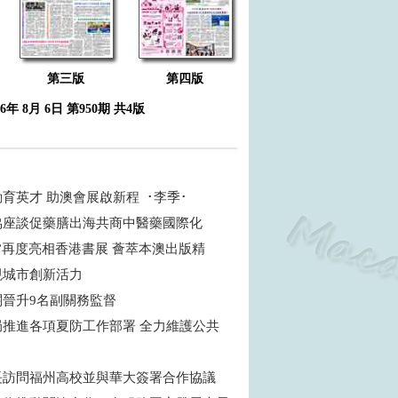
第三版
第四版
26年 8月 6日 第950期 共4版
育英才 助澳會展啟新程 ･李季･
協座談促藥膳出海共商中醫藥國際化
”再度亮相香港書展 薈萃本澳出版精
現城市創新活力
關晉升9名副關務監督
局推進各項夏防工作部署 全力維護公共
長訪問福州高校並與華大簽署合作協議