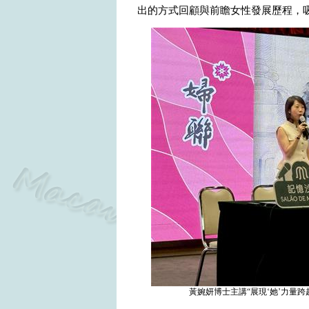
出的方式回顧與前瞻女性發展歷程，
黃婉妍博士主講“展現‘她’力量