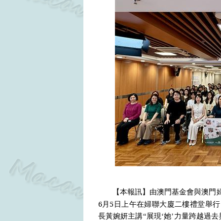
【本報訊】由澳門基金會與澳門婦
6
5
月
日上午在婦聯大廈二樓禮堂舉行
長黃婉妍主講“展現‘她’力量跨越過