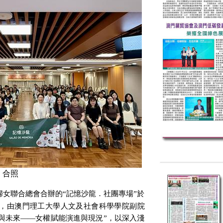
合照
女聯合總會合辦的“記憶沙龍．社團專場”於
，由澳門理工大學人文及社會科學學院副院
去與未來——女權賦能演進與現況”，以深入淺