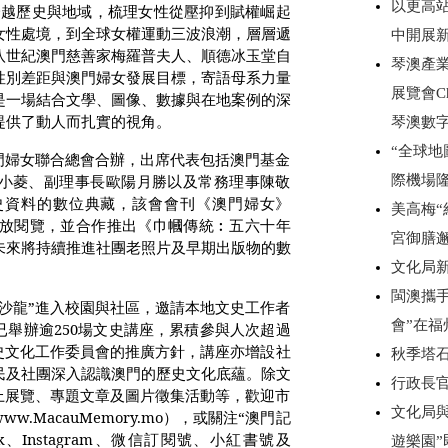
以更高
，跨越歷史與地域，梳理女性從壓抑到賦權崛起
女性處境，到全球女權運動三波浪潮，層層遞
中開展
八世紀澳門慈善家梅羅普夫人、順德冰玉堂自
琴澳產
性別差距與澳門婦女發展目標，寄語母系力量
展覽會C
是一場結合文學、圖像、數據與在地案例的深
提供了動人而扎實的視角。
琴澳數
“全球
門婦女聯合總會合辦，出席代表包括澳門基金
小菱、副理事長歐陽月勝以及常務理事陳敬
際機場
史資料的數位典藏，該會會刊《澳門婦女》
美高梅“
開放閱覽，並合作推出《巾幗傳統︰五六十年
宮御膳
未來將持續推進社團老照片及早期出版物的數
文化局
閩澳攜手
沙龍”進入校園與社區，邀請本地文史工作者
會”在
已舉辦逾
250
場文史講座，累積參與人次超過
史文化工作委員會的推廣方針，講座亦增設社
秋季塔
民及社團深入認識澳門的歷史文化底蘊。除文
行政長
上展覽、專題文章及圖片徵集活動等，歡迎市
文化局
www.MacauMemory.mo
），或關注“澳門記
k
、
Instagram
、微信訂閱號、小紅書號及
遊樂園