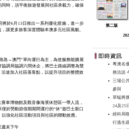
的同時，須平衡旅遊發展與社區承載力，確保
府將於
6
月
13
日推出一系列優化措施，進一步
第二版
益，讓更多旅客深度體驗本澳多元社區風貌。
20
“路氹→澳門”單向運行為主，為使服務能擴展
粵澳名優
察協調局協調六間休企，將巴士路線調整為雙
務洽談
，沿途加入社區落客點，以提升項目的整體效
三場公
參與
草蜢將攜《
大賽車博物館及觀音像海濱休憩區一帶人流，
24及2
僅於勞動節假期期間運行的“休”遊巴士新口
經科局
，以強化社區活動項目與社區的聯動效應。
行逃生
至週末下午