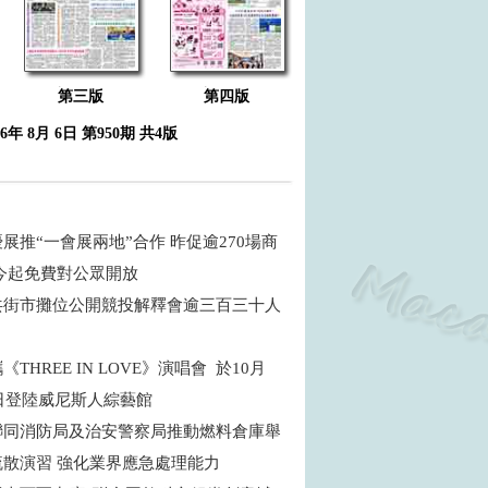
第三版
第四版
26年 8月 6日 第950期 共4版
展推“一會展兩地”合作 昨促逾270場商
 今起免費對公眾開放
共街市攤位公開競投解釋會逾三百三十人
THREE IN LOVE》演唱會 於10月
5日登陸威尼斯人綜藝館
聯同消防局及治安警察局推動燃料倉庫舉
疏散演習 強化業界應急處理能力