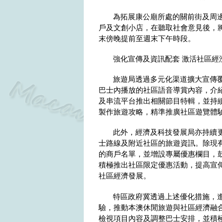
為拓展康公廟所處的關前街及周
戶及文創小店，在聽取社會意見後，將
末傍晚提前至週末下午時段。
強化宣傳及資訊配套 激活社區經
旅遊局透過多元化渠道擴大宣傳
巴士內播放的社區語音導賞內容，介
及串流平台推出相關節目特輯，並持
製作旅遊攻略，精準推廣社區遊覽體
此外，經濟及科技發展局亦持續更
士路線及附近社區的旅遊資訊。除現
的商戶名單，並增設專屬優惠欄目，
積極推出社區限定優惠活動，提高宣
社區經濟發展。
特區政府冀透過上述優化措施，
驗，推動本澳休閒旅遊與社區經濟融
檢視項目內容及調整巴士安排，並積