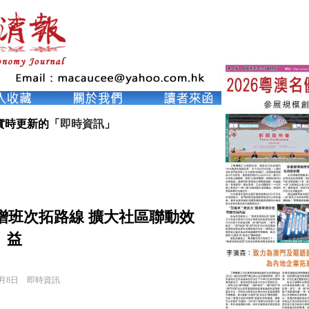
實時更新的「
即時資訊
」
”增班次拓路線 擴大社區聯動效
益
6月8日
即時資訊