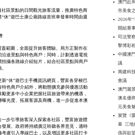
澳門赴
邊社區景點的日間觀光旅客流量，推廣特色商
市美食
“休”遊巴士康公廟路線首班車發車時間由週
2026
開組賽
濟
司法警察
擊博彩
覆蓋範圍，全面提升旅客體驗。局方正製作在
中國澳門
紹沿途景點與特色商戶；同時，計劃透過電視
續拍攝各路線介紹短片，結合社區景點與商戶
議
驗。
籌建科技
會議
新“休”遊巴士手機資訊網頁，豐富各穿梭巴
有特色商戶介紹外，將動態擴充參與優惠活動
澳門麗景
鼓勵更多中小企業把握社區旅遊帶來的機遇，
澳名優商
傳曝光度、拓展客源及商機，進一步促進本澳
元美食
展覽《愛無
進一步引導旅客深入探索各社區，豐富旅遊體
幕 三
合發展。政府將持續廣泛聆聽各界意見，適時
極考慮引入專線巴士，以及增設更多社區打卡
係與欲