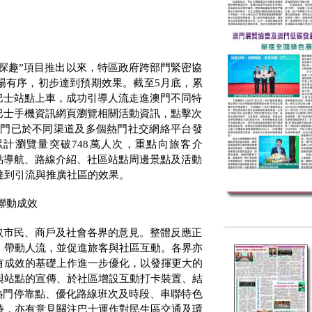
區探趣”項目推出以來，特區政府跨部門緊密協
暢有序，初步達到預期效果。截至
5
月底，累
巴士站點上車，成功引導人流走進澳門不同特
巴士手機資訊網頁瀏覽相關活動資訊，點擊次
門已於不同渠道及多個熱門社交網絡平台發
累計瀏覽量突破
748
萬人次，重點向旅客介
點導航、路線介紹、社區站點周邊景點及活動
達到引流與推廣社區的效果。
聯動成效
取市民、商戶及社會各界的意見。整體反應正
、帶動人流，並促進旅客與社區互動。各界亦
有成效的基礎上作進一步優化，以發揮更大的
與站點的宣傳、於社區增設互動打卡裝置、結
熱門停靠點、優化路線班次及時段、串聯特色
時，亦有意見關注巴士運作對民生區交通及環