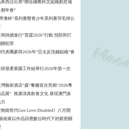
馬來西亞出席“聯合國教科文組織創意城
之都年會”
年“琴澳杯”系列賽暨青少年系列賽羽毛球公
事
局持續進行“雷霆2026”行動 預防和打
相關犯罪
代表團參與2026年“亞太反洗錢組織”會
研發產業園工作組舉行2026年第一次
灣藝術酒店“森”餐廳首次亮相“2026粵
品展” 推廣清真飲食文化 展現澳門多
魅力
能世代Gen Love-Disabled》八月開
地藝術家以作品回應數位時代下的親密關
望