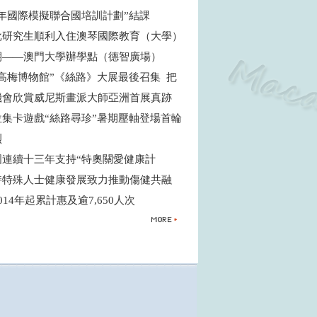
青年國際模擬聯合國培訓計劃”結課
批研究生順利入住澳琴國際教育（大學）
期——澳門大學辦學點（德智廣場）
高梅博物館”《絲路》大展最後召集 把
機會欣賞威尼斯畫派大師亞洲首展真跡
位集卡遊戲“絲路尋珍”暑期壓軸登場首輪
烈
國連續十三年支持“特奧關愛健康計
支持特殊人士健康發展致力推動傷健共融
014年起累計惠及逾7,650人次