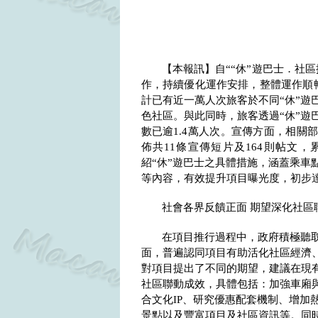
【本報訊】自““休”遊巴士．社
作，持續優化運作安排，整體運作順
計已有近一萬人次旅客於不同“休”遊
色社區。與此同時，旅客透過“休”遊
數已逾
1.4
萬人次。宣傳方面，相關部
佈共
11
條宣傳短片及
164
則帖文，
紹“休”遊巴士之具體措施，涵蓋乘車
等內容，有效提升項目曝光度，初步
社會各界反饋正面 期望深化社區
在項目推行過程中，政府積極聽
面，普遍認同項目有助活化社區經濟
對項目提出了不同的期望，建議在現
社區聯動成效，具體包括：加強車廂
合文化
IP
、研究優惠配套機制、增加
景點以及豐富項目及社區資訊等。同