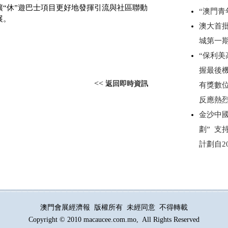
“休”遊巴士項目更好地發揮引流與社區聯動
“澳門
展。
澳大首
城第一
“保利美
握最後
<<
返回即時資訊
有獎數
反應熱
金沙中
劃” 
計劃自2
澳門會展經濟報 版權所有 未經同意 不得轉載
Copyright © 2010 macaucee.com.mo, All Rights Reserved