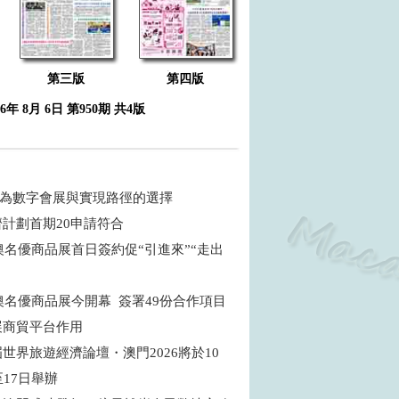
第三版
第四版
26年 8月 6日 第950期 共4版
 何為數字會展與實現路徑的選擇
濟計劃首期20申請符合
粵澳名優商品展首日簽約促“引進來”“走出
粵澳名優商品展今開幕 簽署49份合作項目
展商貿平台作用
世界旅遊經濟論壇・澳門2026將於10
至17日舉辦