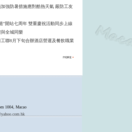
籲加強防暑措施應對酷熱天氣 嚴防工友
憶”開站七周年 雙重慶祝活動同步上線
禮與全城同樂
與工聯8月下旬合辦酒店營運及餐飲職業
oom 1004, Macao
yahoo.com.hk