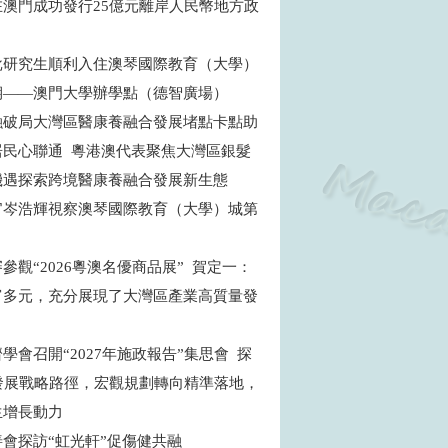
在澳門成功發行25億元離岸人民幣地方政
批研究生順利入住澳琴國際教育（大學）
期——澳門大學辦學點（德智廣場）
融破局大灣區醫康養融合發展堵點卡點助
居民心聯通 粵港澳代表聚焦大灣區銀髮
機遇探索跨境醫康養融合發展新生態
官岑浩輝視察澳琴國際教育（大學）城第
目
參觀“2026粵澳名優商品展” 賀定一：
富多元，充分展現了大灣區產業高質量發
學會召開“2027年施政報告”集思會 探
”發展戰略路徑，宏觀規劃轉向精準落地，
生增長動力
善會探訪“虹光軒”促傷健共融