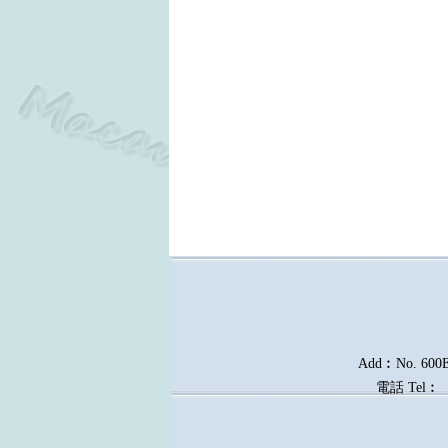
Add︰No. 600E, 
電話
Tel︰