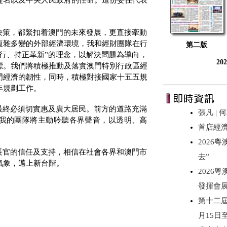
提名以及中央人民政府的任命。這份委任代表
決策，都緊扣着澳門的未來發展，更直接牽動
複雜多變的外部經濟環境，我和經財團隊在行
第二版
行、持正革新
”
的理念，以解決問題為導向，
20
標。我們將積極推動及落實澳門特別行政區經
門經濟的韌性，同時，積極對接國家十五五規
年規劃工作。
最終必須切實惠及廣大居民。前方的道路充滿
張凡 |
我的團隊將主動聆聽各界聲音，以透明、高
首店經
2026
長官的信任及支持，相信在社會各界和澳門市
去”
氣象，邁上新台階。
2026
發揮會
第十二屆
月15日