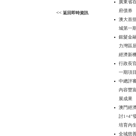
廣東省
府債券
<<
返回即時資訊
澳大首
城第一
銀髮金
力灣區
經濟新
行政長
一期項
中總評審
內容豐
展成果
澳門經濟
討1+4
培育內
全城慈