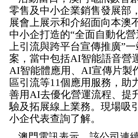
零售及中小企業銷售發展部
展會上展示和介紹面向本澳
中小企打造的“全面自動化營
上引流與跨平台宣傳推廣”一
案，當中包括
AI
智能語音營
AI
智能體應用、
AI
宣傳片製
區引流等
11
個應用服務，助
善用
AI
去優化營運流程、提
驗及拓展線上業務。現場吸
小企代表查詢了解。
澳門電訊表示，該公司連