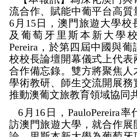
流合作、賦能中葡平台高質
6
月
15
日，澳門旅遊大學校
及葡萄牙里斯本新大學
Pereira
，於第四屆中國與葡
校校長論壇開幕儀式上代表
合作備忘錄。雙方將聚焦人
學術教研、師生交流開展務
推動澳葡文旅教育領域協同
6
月
16
日，
PauloPereira
率
訪澳門旅遊大學，就合作展
論。里斯本新大學為葡萄牙