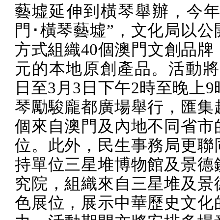
藝墟延伸到橫琴舉辦，今年
門･橫琴藝墟”，文化局以公
方式組織
40
個澳門文創品牌
元的本地原創產品。活動將
日至
3
月
3
日下午
2
時至晚上
9
琴勵駿龐都廣場舉行，匯集
個來自澳門及內地不同省市
位。此外，民生事務局更聯
持單位三星堆博物館及景德
究院，組織來自三星堆及景
色展位，展示中華歷史文化