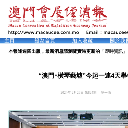
本報逢週四出版，最新消息請瀏覽實時更新的「
即時資訊
」
“澳門･橫琴藝墟”今起一連4天舉
2024年 2月29日 第824期 
第一版