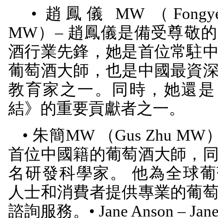
• 趙鳳儀
MW
（
Fongy
MW
）– 趙鳳儀是備受尊敬
酒行業先鋒，她是首位常駐
葡萄酒大師，也是中國最資
教育家之一。同時，她還是
結》的重要貢獻者之一。
• 朱簡
MW
（
Gus Zhu MW
首位中國籍的葡萄酒大師，
名研發科學家。 他為全球
人士和消費者提供專業的葡
諮詢服務。•
Jane Anson
–
Jan