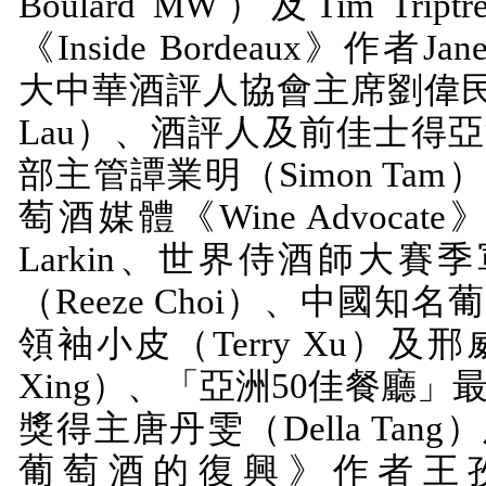
Boulard MW
）及
Tim Tript
《
Inside Bordeaux
》作者
Jan
大中華酒評人協會主席劉偉
Lau
）、酒評人及前佳士得亞
部主管譚業明（
Simon Tam
）
萄酒媒體《
Wine Advocate
Larkin
、世界侍酒師大賽季
（
Reeze Choi
）、中國知名葡
領袖小皮（
Terry Xu
）及邢
Xing
）、「亞洲
50
佳餐廳」
獎得主唐丹雯（
Della Tang
）
葡萄酒的復興》作者王