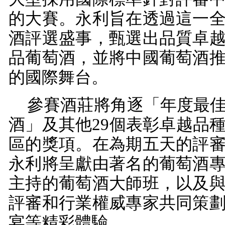
的大賽。永利旨在透過這一
酒評選盛事，甄選出品質卓
品葡萄酒，並將中國葡萄酒
的國際舞台。
參賽酒莊將角逐「年度最
酒」及其他
29
個表彰卓越品
區的獎項。在為期五天的評
永利將呈獻由著名的葡萄酒
主持的葡萄酒大師班，以及
評審和行業權威專家共同策
宴等精彩體驗。