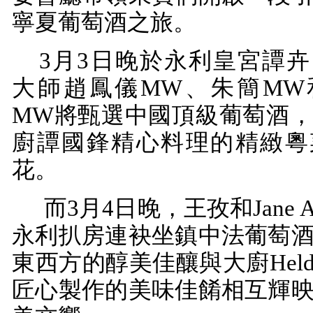
寧夏葡萄酒之旅。
3
月
3
日晚於永利皇宮譚卉
大師趙鳳儀
MW
、朱簡
MW
MW
將甄選中國頂級葡萄酒
廚譚國鋒精心料理的精緻粵
花。
而
3
月
4
日晚，王孜和
Jane 
永利扒房連袂坐鎮中法葡萄
東西方的醇美佳釀與大廚
Held
匠心製作的美味佳餚相互輝