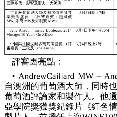
國際步伐、影響及潛力」大師班
世界級葡萄酒大師及知名侍酒師共
3
月
3
日晚上
7
時
享美酒盛宴
（評審嘉賓：趙鳳儀
MW,
朱簡
MW
及朱利安
MW
）
Jane Anson
：
Inside Bordeaux 2014
3
月
4
日下午
4
時
30
分
Vintage: 10 Years On
大師班
中國與法國波爾多葡萄酒盛宴 （評
3
月
4
日晚上
7
時
審嘉賓：王孜及
Jane Anson
）
評審團亮點：
•
AndrewCaillard MW
–
And
自澳洲的葡萄酒大師，同時
葡萄酒評論家和製作人。他
亞學院獎獲獎紀錄片《紅色
製片人，並擔任上海
WINE10