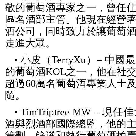
敬的葡萄酒專家之一，曾任
區名酒部主管。他現在經營
酒公司，同時致力於讓葡萄
走進大眾。
• 小皮（
TerryXu
）– 中國
的葡萄酒
KOL
之一，他在社
超過
60
萬名葡萄酒專業人士
隨。
•
TimTriptree MW
– 現任
酒與烈酒部國際總監，他的
策劃、篩選和執行葡萄酒拍