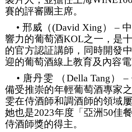
賽的評審團主席。
• 邢威（
(David Xing
） –
響力的葡萄酒
KOL
之一，是
的官方認証講師，同時開發
迎的葡萄酒線上教育及內容電
• 唐丹雯 （
Della Tang
） 
備受推崇的年輕葡萄酒專家
雯在侍酒師和調酒師的領域
她也是
2023
年度「亞洲
50
佳
侍酒師獎的得主。