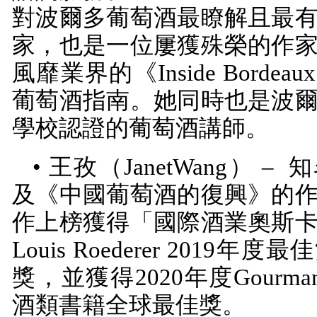
對波爾多葡萄酒最瞭解且最
家，也是一位屢獲殊榮的作
風靡業界的《
Inside Bordeaux
葡萄酒指南。她同時也是波
學校認證的葡萄酒講師。
• 王孜（
JanetWang
） –
知
及《中國葡萄酒的復興》的
作上榜獲得「國際酒業奧斯
Louis Roederer 2019
年度最佳
獎，並獲得
2020
年度
Gourma
酒類書籍全球最佳獎。