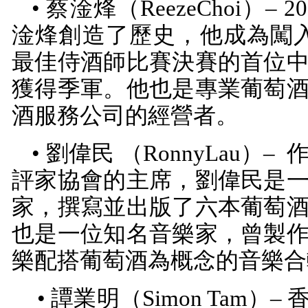
• 蔡淦烽（
ReezeChoi
）–
20
淦烽創造了歷史，他成為闖
最佳侍酒師比賽決賽的首位
獲得季軍。他也是專業葡萄
酒服務公司的經營者。
• 劉偉民 （
RonnyLau
）–
評家協會的主席，劉偉民是
家，撰寫並出版了六本葡萄
也是一位知名音樂家，曾製
樂配搭葡萄酒為概念的音樂合
• 譚業明（
Simon Tam
）– 