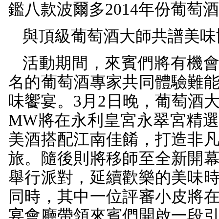
鑑八款波爾多
2014
年份葡萄酒
與頂級葡萄酒大師共譜美味
活動期間，來賓們將有機
名的葡萄酒專家共同體驗難
味饗宴。
3
月
2
日晚，葡萄酒
MW
將在永利皇宮永翠宮精
美酒搭配江南佳餚，打造非
旅。隨後則將移師至全新開
舉行派對，延續歡樂的美味
同時，其中一位評審小皮將
宴會廳帶領來賓們開啟一段