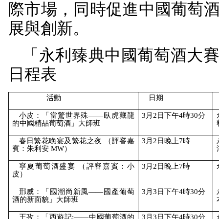
際市場，同時促進中國葡萄
展與創新。
「永利臻典中國葡萄酒大
日程表
活動
日期
小皮：「當驚世界殊——臥虎藏龍
3
月
2
日下午
4
時
30
分
的中國精品葡萄酒」大師班
春日繁花晚宴及繁花之夜 （評審嘉
3
月
2
日晚上
7
時
賓：朱利安
MW
）
寧夏葡萄酒盛宴 （評審嘉賓：小
3
月
2
日晚上
7
時
皮）
邢威：「國潮尚新風——國產葡萄
3
月
3
日下午
4
時
30
分
酒的新面貌」大師班
王孜：「西遊記
:
——中國葡萄酒的
3
月
3
日下午
4
時
30
分