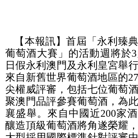
【本報訊】首屆「永利臻
葡萄酒大賽」的活動週將於
3
日假永利澳門及永利皇宮舉
來自新舊世界葡萄酒地區的
2
尖權威評審，包括七位葡萄
聚澳門品評參賽葡萄酒，為
襄盛舉。來自中國近
200
家酒
釀造頂級葡萄酒將角遂榮耀
大型採用國際標準針對評審