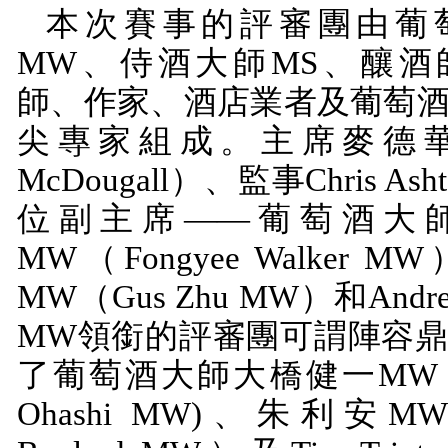
本次賽事的評審團由葡
MW
、侍酒大師
MS
、釀酒
師、作家、酒店業者及葡萄
尖專家組成。主席麥德
McDougall
）、監事
Chris Ash
位副主席——葡萄酒大
MW
（
Fongyee Walker MW
MW
（
Gus Zhu MW
）和
Andre
MW
領銜的評審團可謂陣容
了葡萄酒大師大橋健一
MW
Ohashi MW)
、朱利安
M