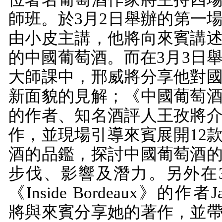
師班。於
3
月
2
日舉辦的第一
由小皮主講，他將向來賓講
的中國葡萄酒。而在
3
月
3
日
大師課中，邢威將分享他對
新面貌的見解；《中國葡萄
的作者、知名酒評人王孜將
作，並現場引導來賓展開
12
酒的品鑑，探討中國葡萄酒
步伐、影響及潛力。另外在
《
Inside Bordeaux
》的作者
J
將與來賓分享她的著作，並