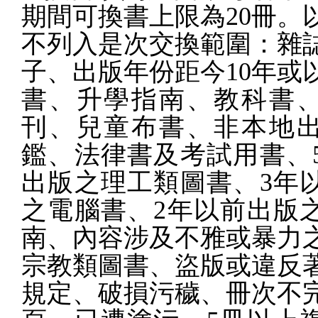
期間可換書上限為
20
冊。
不列入是次交換範圍：
雜
子、出版
年份
距今
10
年或
書、升學指南、教科書
刊、兒童布書、非本地
鑑、法律書及考試用書、
出版之理工類圖書、
3
年
之電腦書、
2
年以前出版
南、內容涉及不雅或暴力
宗教類圖書、盜版或違反
規定、破損污穢、冊次不