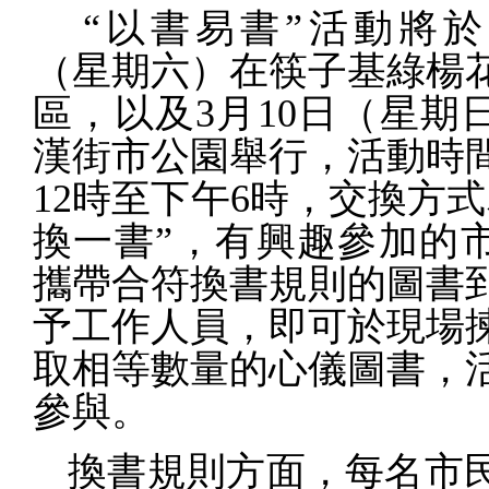
“以書易書”活動將於
（星期六）在筷子基綠楊
區，以及
3
月
10
日（星期
漢街市公園舉行，活動時
12
時至下午
6
時，交換方式
換一書”，
有興趣參加的
攜帶合符換書規則的圖書
予工作人員
，即可於現場
取相等數量的心儀圖書，
參與。
換書規則方面，每名市