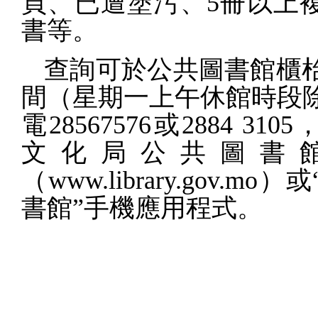
頁、已遭塗污、
5
冊
以上
書等。
查詢可於公共圖書館櫃
間（星期一上午休館時段
電
28567576
或
2884 3105
文化局公共圖書
（
www.library.gov.mo
）或
書館”手機應用程式。