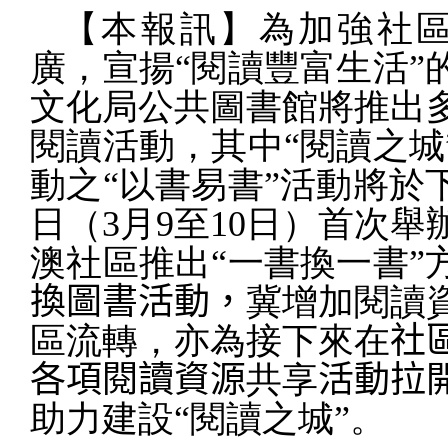
【本報訊】
為加強社
廣，宣揚“閱讀豐富生活”
文化局公共圖書館將推出
閱讀活動，其中“
閱讀之城
動之“以書易書”活動將於
日（
3
月
9
至
10
日）首次舉
澳社區推出
“一書換一書”
換圖書活動，
冀
增加閱讀
區流轉，亦為接下來在
社
各項閱讀資源
共享
活動拉
助力建設
“
閱讀之城”
。