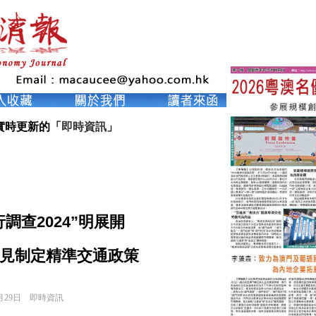
實時更新的「
即時資訊
」
調查2024”明展開
見制定精準交通政策
月29日
即時資訊