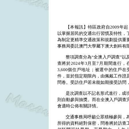
【本報訊】特區政府自
2009
年起
以掌握居民的交通出行習慣及特性，
為制定更精準交通政策和規劃提供重
事務局委託澳門大學屬下澳大創科有
整項調查分為“全澳入戶調查”以
查將於
2024
年
3
月至
7
月期間進行，
3,600
個住戶地址；被選中的住戶在
件，並於指定期限內，由佩戴工作證
問卷。受訪住戶若未能如期接受訪問
是次調查以不記名形式進行，成
則自動參與抽獎。而在全澳入戶調查
會適時公佈有關詳情。
交通事務局呼籲公眾積極參與，
所得的資料絕對保密，問卷將於訪查