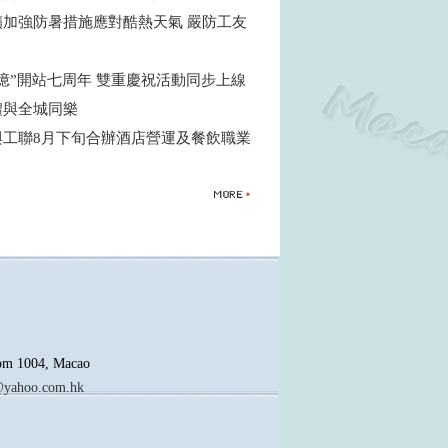
籲加強防暑措施應對酷熱天氣 嚴防工友
憶”開站七周年 雙重慶祝活動同步上線
禮與全城同樂
與工聯8月下旬合辦酒店營運及餐飲職業
oom 1004, Macao
yahoo.com.hk