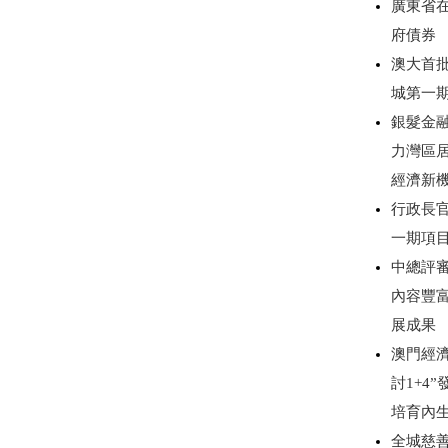
廣東省
府債券
澳大首
城第一
銀髮金
力灣區
經濟新
行政長
一期項
中總評審
內容豐
展成果
澳門經濟
討1+4
培育內
全城慈