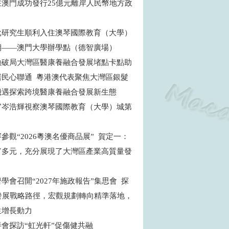
在澳門成功發行25億元離岸人民幣地方政
批研究生順利入住澳琴國際教育（大學）
期——澳門大學辦學點（德智廣場）
融破局大灣區醫康養融合發展堵點卡點助
居民心聯通 粵港澳代表聚焦大灣區銀髮
機遇探索跨境醫康養融合發展新生態
官岑浩輝視察澳琴國際教育（大學）城第
目
參觀“2026粵澳名優商品展” 賀定一：
富多元，充分展現了大灣區產業高質量發
學會召開“2027年施政報告”集思會 探
”發展戰略路徑，宏觀規劃轉向精準落地，
生增長動力
善會探訪“虹光軒”促傷健共融