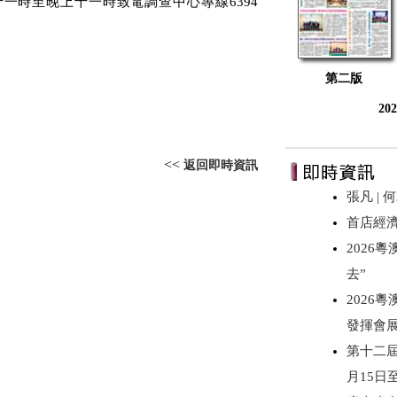
十一時至晚上十一時致電調查中心專線
6394
第二版
20
<<
返回即時資訊
張凡 |
首店經
2026
去”
2026
發揮會
第十二屆
月15日