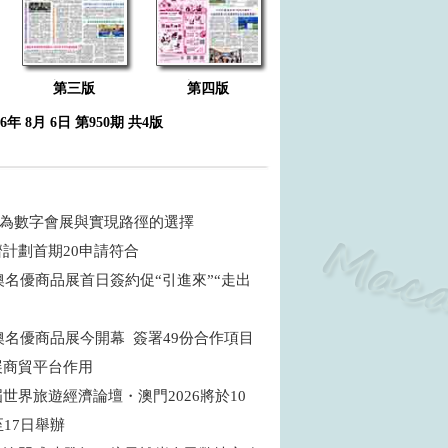
第三版
第四版
26年 8月 6日 第950期 共4版
 何為數字會展與實現路徑的選擇
濟計劃首期20申請符合
粵澳名優商品展首日簽約促“引進來”“走出
粵澳名優商品展今開幕 簽署49份合作項目
展商貿平台作用
世界旅遊經濟論壇・澳門2026將於10
至17日舉辦