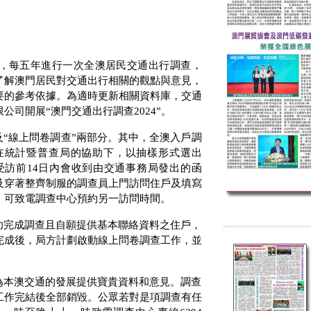
，每五年進行一次全澳居民交通出行調查，
了解澳門居民對交通出行相關的觀點與意見，
要的參考依據。為適時更新相關資料庫，交通
限公司開展“澳門交通出行調查
2024
”。
及“線上問卷調查”兩部分。其中，全澳入戶調
在統計暨普查局的協助下，以抽樣形式選出
受訪前
14
日內會收到由交通事務局發出的函
及穿著整齊制服的調查員上門訪問住戶及填寫
，可致電調查中心預約另一訪問時間。
功完成調查且自願提供基本聯絡資料之住戶，
完成後，局方計劃啟動線上問卷調查工作，並
為本澳交通的發展提供寶貴資料和意見。調查
工作完結後全部銷毀。公眾若對是項調查有任