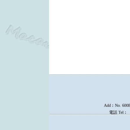
Add︰No. 600E, 
電話
Tel︰