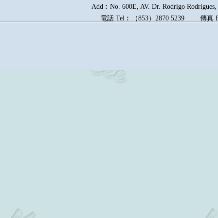
Add︰No. 600E, AV. Dr. Rodrigo Rodrigues, E
電話
Tel︰
（
853
）
2870 5239
傳真