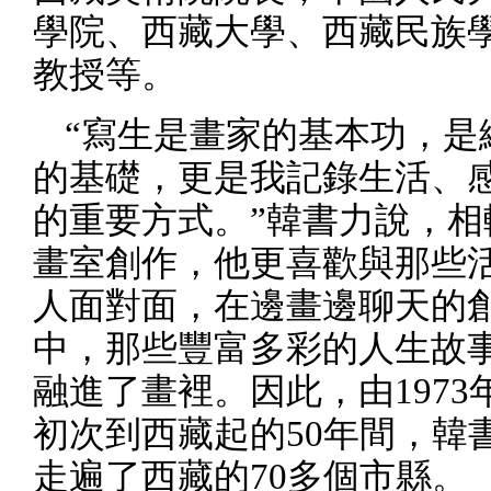
學院、西藏大學、西藏民族
教授等。
“寫生是畫家的基本功，是
的基礎，更是我記錄生活、
的重要方式。”韓書力說，相
畫室創作，他更喜歡與那些
人面對面，在邊畫邊聊天的
中，那些豐富多彩的人生故
融進了畫裡。因此，由
1973
初次到西藏起的
50
年間，韓
走遍了西藏的
70
多個市縣。