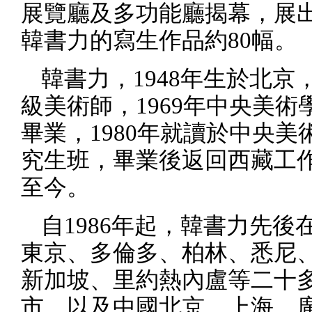
展覽廳及多功能廳揭幕，展
韓書力的寫生作品約
80
幅。
韓書力，
1948
年生於北京
級美術師，
1969
年中央美術
畢業，
1980
年就讀於中央美
究生班，畢業後返回西藏工
至今。
自
1986
年起，韓書力先後
東京、多倫多、柏林、悉尼
新加坡、里約熱內盧等二十
市，以及中國北京、上海、