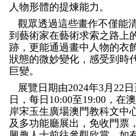
人物形體的提煉能力。
觀眾透過這些畫作不僅能
到藝術家在藝術求索之路上
跡，更能通過畫中人物的衣
狀態的微妙變化，感受到時
巨變。
展覽日期由
2024
年
3
月
22
日
日，每日
10:00
至
19:00
，在澳
岸宋玉生廣場澳門教科文中
及多功能廳展出，免收門票
興趣人士前往參觀欣賞。如