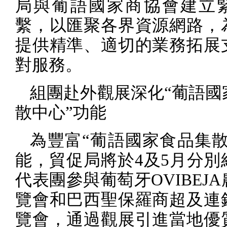
局與葡語國家商協會建立
繫，以匯聚各界資源網路，
提供精準、適切的業務拓展
對服務。
組團赴外觀展深化“葡語國
散中心”功能
為豐富“葡語國家食品集散
能，貿促局將於
4
及
5
月分別
代表團參與葡萄牙
OVIBEJA
覽會和巴西聖保羅商超及連
覽會，通過觀展引進當地優