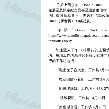
位於上葡京的「
Donald Duck 90
館展區及限定紀念品專區設於度假村
的巨型圓頂為背景，無數打卡靚位
Duck
（唐老鴨）
90
歲誕辰。
有關「
Donald Duck 90
https://www.grandlisboapalace.com/en/a
fabulousgallery
每逢週末下午
3
時舉行的上藝
坊。每場工作坊為時
90
分鐘，歡迎年
行的工作坊包括：
「黏土兔子音樂盒」工作坊
3
月
23
「復活節鮮花花籃」工作坊
3
月
3
「彩繪玻璃盤」工作坊
4
月
6
及
27
「繞線花瓶」工作坊
4
月
13
日
「療癒感官瓶」工作坊
4
月
20
日