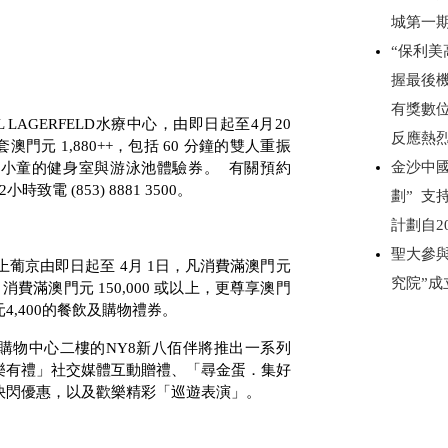
城第一
“保利美
握最後
有獎數
L LAGERFELD
水療中心，由即日起至
4
月
20
反應熱
套澳門元
1,880++
，包括
60
分鐘的雙人重振
金沙中
位小童的健身室與游泳池體驗券。
有關預約
2
小時致電
(853) 8881 3500
。
劃” 
計劃自2
聖大參
上葡京由即日起至
4
月
1
日，凡消費滿澳門元
究院”
；消費滿澳門元
150,000
或以上，更尊享澳門
元
4,400
的餐飲及購物禮券。
購物中心二樓的
NY8
新八佰伴將推出一系列
樂有禮」社交媒體互動贈禮、「尋金蛋．集好
快閃優惠，以及歡樂精彩「巡遊表演」。