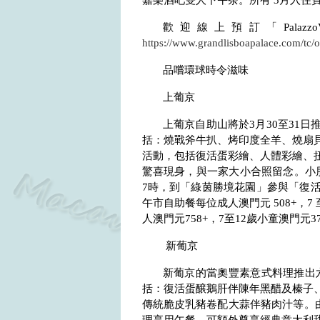
嘉樂酒吧雙人下午茶。所有
3
月入住
歡迎線上預訂「
Palazz
https://www.grandlisboapalace.com/tc/
品嚐環球時令滋味
上葡京
上葡京自助山將於
3
月
30
至
31
日
括：燒戰斧牛扒、烤印度全羊、燒扇
活動，包括復活蛋彩繪、人體彩繪、
驚喜現身，與一家大小合照留念。小
7
時，到「綠茵勝境花園」參與「復
午市自助餐每位成人澳門元
508+
，
7
人澳門元
758+
，
7
至
12
歲小童澳門元
3
新葡京
新葡京的當奧豐素意式料理推出
括：復活蛋醸鵝肝伴陳年黑醋及榛子
傳統脆皮乳豬卷配大蒜伴豬肉汁等。