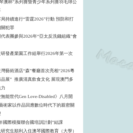
年“琴澳杯”系列賽暨青少年系列賽羽毛球公
事
局持續進行“雷霆2026”行動 預防和打
相關犯罪
代表團參與2026年“亞太反洗錢組織”會
研發產業園工作組舉行2026年第一次
灣藝術酒店“森”餐廳首次亮相“2026粵
品展” 推廣清真飲食文化 展現澳門多
魅力
能世代Gen Love-Disabled》八月開
地藝術家以作品回應數位時代下的親密關
望
青年國際模擬聯合國培訓計劃”結課
批研究生順利入住澳琴國際教育（大學）