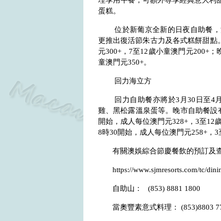
理享用午餐，可額外尊享經典意大利
蛋糕。
位於新葡京全新的日夜自助餐，
更推出復活節朱古力及各式糕餅甜點
元
300+
，
7
至
12
歲小童澳門元
200+
；
童澳門元
350+
。
回力海立方
回力自助餐亦將於
3
月
30
日至
4
雞、黑松露溫泉蛋等。晚市自助餐設
開始，成人每位澳門元
328+
，
3
至
12
8
時
30
開始，成人每位澳門元
258+
，
3
有關澳娛綜合節慶餐飲的預訂及查
https://www.sjmresorts.com/tc/dini
自助山：
(853) 8881 1800
當奧豐素意式料理：
(853)8803 7