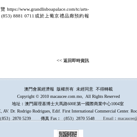
瀏覽
https://www.grandlisboapalace.com/tc/arts-
(853) 8881 0711
或於上葡京禮品廊預約報
<<
返回即時資訊
澳門會展經濟報 版權所有 未經同意 不得轉載
Copyright © 2010 macaucee.com.mo, All Rights Reserved
地址︰澳門羅理基博士大馬路
600E
第一國際商業中心1004室
AV. Dr. Rodrigo Rodrigues, Edif. First International Commercial Center. R
（
853
）
2870 5239
傳真
Fax︰
（
853
）
2870 5548
Email︰
macaucee@