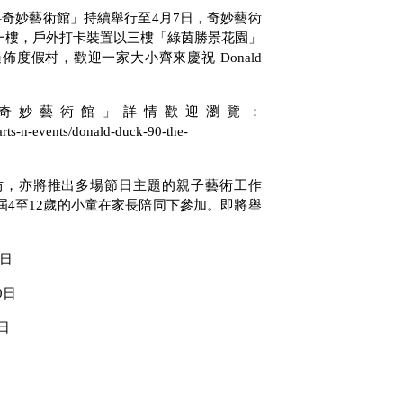
–奇妙藝術館」持續舉行至
4
月
7
日，奇妙藝術
一樓，戶外打卡裝置以三樓「綠茵勝景花園」
遍佈度假村，歡迎一家大小齊來慶祝
Donald
–奇妙藝術館」詳情歡迎瀏覽：
rts-n-events/donald-duck-90-the-
坊，亦將推出多場節日主題的親子藝術工作
屆
4
至
12
歲的小童在家長陪同下參加。即將舉
日
0
日
日