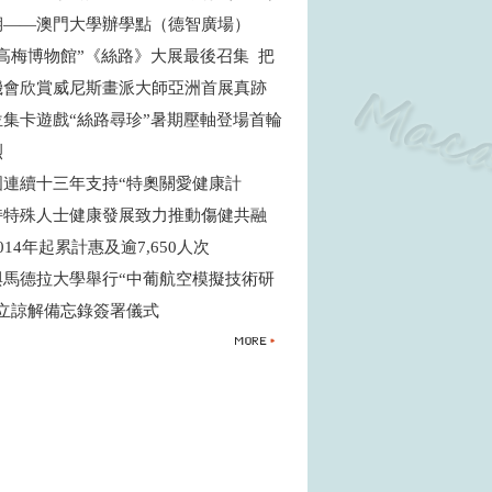
期——澳門大學辦學點（德智廣場）
高梅博物館”《絲路》大展最後召集 把
機會欣賞威尼斯畫派大師亞洲首展真跡
位集卡遊戲“絲路尋珍”暑期壓軸登場首輪
烈
國連續十三年支持“特奧關愛健康計
支持特殊人士健康發展致力推動傷健共融
014年起累計惠及逾7,650人次
與馬德拉大學舉行“中葡航空模擬技術研
成立諒解備忘錄簽署儀式