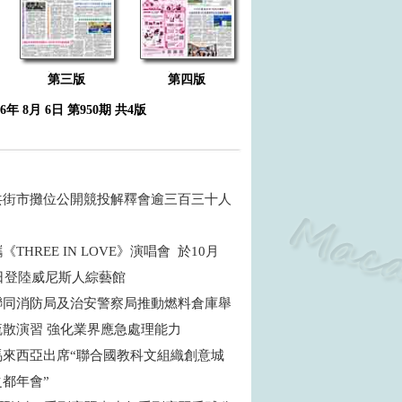
第三版
第四版
26年 8月 6日 第950期 共4版
共街市攤位公開競投解釋會逾三百三十人
THREE IN LOVE》演唱會 於10月
5日登陸威尼斯人綜藝館
聯同消防局及治安警察局推動燃料倉庫舉
疏散演習 強化業界應急處理能力
馬來西亞出席“聯合國教科文組織創意城
之都年會”