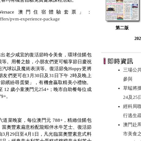
賓客均有機會體驗免費健康課程活動。
oVersace
澳門住宿體驗套票」：
offers/pvm-experience-package
第二版
20
推出老少咸宜的復活節時令美食，環球佳餚包
貝等。用餐之餘，小朋友們更可暢享節日慶祝
扭汽球以及魔術表演等。復活節兔
Hoppy
更將
三場公
朋友們更可在
3
月
30
日及
31
日下午
2
時及晚上
參與
活節繽紛尋蛋樂」，有機會贏取精美小禮物。
草蜢將攜《
至
12
歲小童澳門元
254+
；晚市自助餐每位成
79+
。
24及2
經科局
行逃生
六道菜晚宴，每位澳門元
788+
，精緻佳餚包
澳門赴
、當奧豐素扁意粉配龍蝦伴水牛芝士、復活節
市美食
由
3
月
29
日至
4
月
1
日，凡光臨當奧豐素意式料