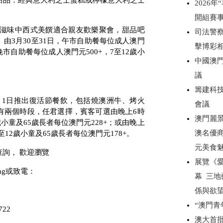
甜品：經典意大利芝士蛋糕或檸檬意大利芝士
2026
開組賽
滋味中西式美饌適合親友歡樂聚會，甜品吧
司法警察
。由
3
月
30
至
31
日，午市自助餐每位成人澳門
擊博彩
晚市自助餐每位成人澳門元
500+
，
7
至
12
歲小
中國澳門
議
籌建科技
月
1
日推出復活節餐飲，包括燒澳洲牛、烤火
會議
有兩個時段，任君選擇，賓客可選由晚上
6
時
澳門麗景
歲小童及
65
歲長者每位澳門元
228+
；或由晚上
澳名優商
至
12
歲小童及
65
歲長者每位澳門元
178+
。
元美食
詢， 歡迎瀏覽
展覽《愛無
ng
或致電：
幕 三
係與欲
“澳門
722
澳大首