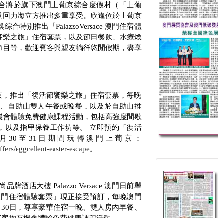
合將於旗下澳門上葡京綜合度假村（「上葡
及回力海立方推出多重享受。欣逢位於上葡京
娛綜合特別推出「
PalazzoVersace
澳門住宿體
饗樂之旅」住宿套票，以及節日餐飲、水療煥
節目等，歡迎賓客與親友徜徉悠閒假期，盡享
京，推出「復活節饗樂之旅」住宿套票，每晚
晚、自助山雙人午餐或晚餐，以及於自助山推
機會體驗免費健康課程活動，包括高強度間歇
，以及指甲保養工作坊等。 立即預約「復活
月
30
至
31
日期間玩轉澳門上葡京：
fers/eggcellent-easter-escape
。
尚品牌酒店大樓
Palazzo Versace
澳門日前舉
澳門住宿體驗套票」現正接受預訂，每晚澳門
日
30
日，尊享豪華住宿一晚、雙人房內早餐、