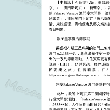
【本報訊】今個復活節，澳娛綜
京」）、澳門新葡京（「新葡京」）
的
Palazzo Versace
澳門盛大開幕，澳
驗套票」，連同澳門上葡京「復活節
活、康體護理、購物優惠及藝文娛樂
春日明媚。
親子盡享復活節假期
榮獲福布斯五星殊榮的澳門上葡
澳門元
2,188++
起，尊享豪華住宿一
出的一系列節慶活動。入住賓客更有
訓練（
HIIT
）、頌缽冥想、拉伸運動
節饗樂之旅」住宿套票，在
3
https://www.grandlisboapalace.com/tc/of
悠享
PalazzoVersace
澳門奢華住宿
此外，欣逢上葡京第二座國際時
行盛大開幕活動，「
PalazzoVersace
元
2688++
起，入住日期由即日起至
6