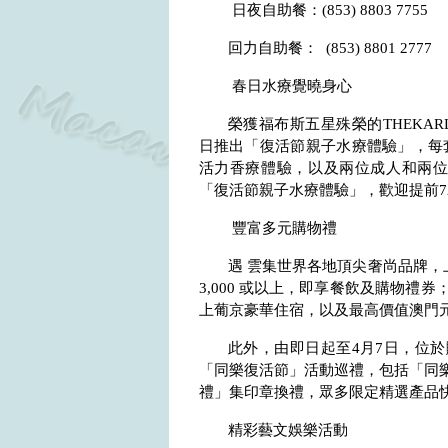
日夜自助餐：
(853) 8803 7755
回力自助餐：
(853) 8801 2777
春日水療覺曉身心
榮獲福布斯五星殊榮的
THEKAR
日推出「復活節親子水療體驗」，每
活力香療體驗，以及兩位成人和兩
「復活節親子水療體驗」，歡迎提前
7
豐富多元購物禮
遇 雲集世界各地頂尖奢尚品牌，
3,000
或以上，即享餐飲及購物禮券
上葡京豪華住宿，以及最高價值澳門
此外，由即日起至
4
月
7
日，位於
「同樂復活節」活動巡禮，包括「同
禮」集印章換禮，眾多限定精選產品
精彩藝文娛樂活動