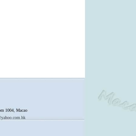
oom 1004, Macao
yahoo.com.hk