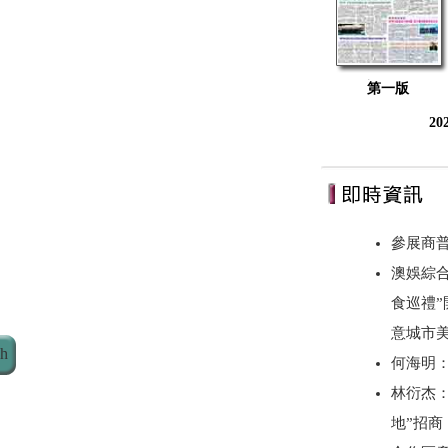
第一版
20
參展商
澳娛綜合
食巡禮”
意城市美
ch
何海明
林衍杰：
地”招