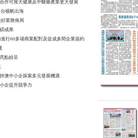
同合作可推大健康及中醫藥產業更大發展
平台楊帆出海
做好業務佈局
豐碩成果
進行60多場商業配對及促成多間企業簽約
穫
 亮點紛呈
航
扶持澳中小企探索多元發展機遇
中小企提升競爭力