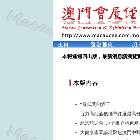
本報逢週四出版，最新消息請瀏覽
“最低調的酒王”
百力高紅酒獲酒單評選最高
北京館迎合“1+4”推介特
大健康產業論壇聚焦澳門中