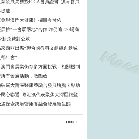
業發展局獲授ICCA會員證書 澳琴會展
再提速
《發現澳門大健康》欄目今發佈
展推“一會展兩地”合作 昨促逾270場商
 今起免費對公眾
馬來西亞出席“聯合國教科文組織創意城
之都年會”
：澳門會展業仍存多方面挑戰，相關機制
蓋所有會展活動，激勵效
融破局大灣區醫康養融合發展堵點卡點助
居民心聯通 粵港澳代表聚焦大灣區銀髮
機遇探索跨境醫康養融合發展新生態