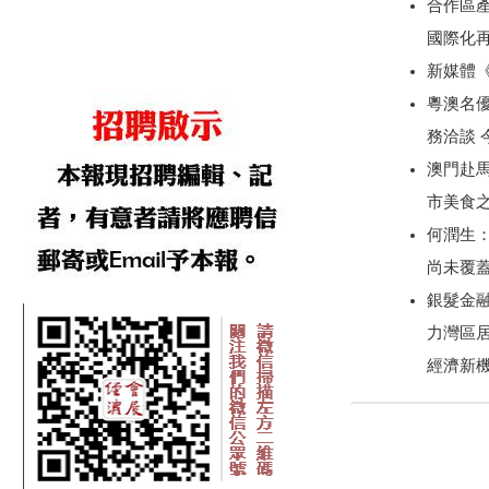
合作區產
國際化
新媒體
粵澳名優
務洽談
澳門赴
市美食
何潤生
尚未覆
銀髮金
力灣區
經濟新