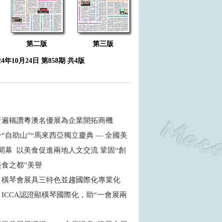
第二版
第三版
24年10月24日 第858期 共4版
普遍稱讚粵澳名優展為企業開拓商機
“自助山”“馬來西亞獨立慶典 — 全國美
開幕 以美食促進兩地人文交流 鞏固“創
食之都”美譽
：橫琴會展具三特色並趨國際化專業化
ICCA認證顯橫琴國際化，助“一會展兩
商