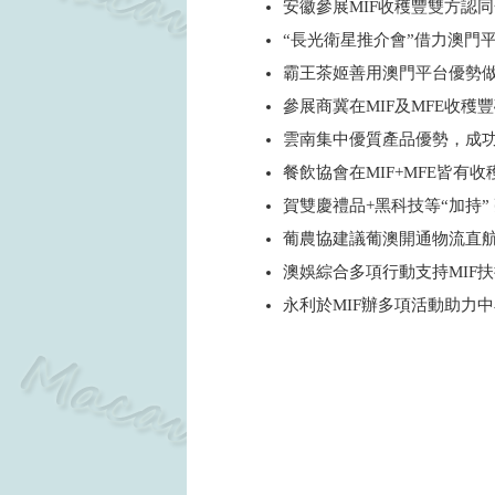
安徽參展MIF收穫豐雙方認
“長光衛星推介會”借力澳門
霸王茶姬善用澳門平台優勢
參展商冀在MIF及MFE收穫
雲南集中優質產品優勢，成功
餐飲協會在MIF+MFE皆有收
賀雙慶禮品+黑科技等“加持”
葡農協建議葡澳開通物流直
澳娛綜合多項行動支持MIF
永利於MIF辦多項活動助力