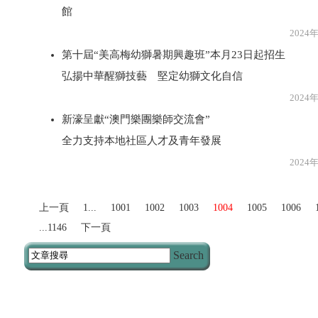
館
2024年5月1
第十屆“美高梅幼獅暑期興趣班”本月23日起招生
弘揚中華醒獅技藝 堅定幼獅文化自信
2024年5月1
新濠呈獻“澳門樂團樂師交流會”
全力支持本地社區人才及青年發展
2024年5月1
上一頁
1...
1001
1002
1003
1004
1005
1006
...1146
下一頁
Search