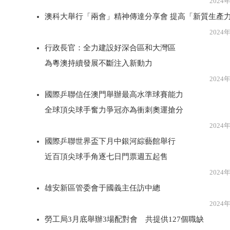
2024年3月2
澳科大舉行「兩會」精神傳達分享會 提高「新質生產
2024年3月2
行政長官：全力建設好深合區和大灣區
為粵澳持續發展不斷注入新動力
2024年3月2
國際乒聯信任澳門舉辦最高水準球賽能力
全球頂尖球手奮力爭冠亦為衝刺奧運搶分
2024年3月1
國際乒聯世界盃下月中銀河綜藝館舉行
近百頂尖球手角逐七日門票週五起售
2024年3月1
雄安新區管委會于國義主任訪中總
2024年3月1
勞工局3月底舉辦3場配對會 共提供127個職缺