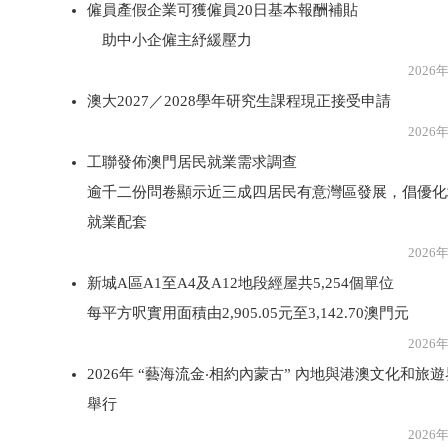
僱員產假企業可獲僱員20日基本報酬補貼
助中小企僱主紓緩壓力
2026年8月3
澳大2027／2028學年研究生課程現正接受申請
2026年8月3
工聯發佈澳門居民就業需求調查
逾千二份問卷顯示近三成四居民有意灣區發展，倡優化
就業配套
2026年8月3
新城A區A1至A4及A12地段經屋共5,254個單位
每平方呎實用面積由2,905.05元至3,142.70澳門元
2026年8月3
2026年 “藝海流金‧相約內蒙古” 內地與港澳文化和旅
舉行
2026年8月2