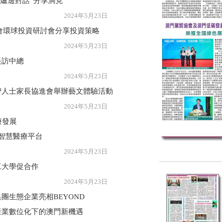
“爐邊對話”分享洞見
年5月23日
峰會環球投資研討會分享投資策略
年5月23日
長訪中總
年5月23日
智人士家長協進會舉辦藝文體驗活動
年5月23日
療發展
醫師智慧醫療平台
年5月23日
工大學促合作
年5月23日
團生態企業亮相BEYOND
產業數位化下的澳門新機遇