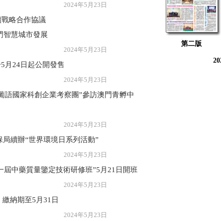
年5月23日
續戰略合作協議
門智慧城市發展
第二版
年5月23日
2
5月24日起公開發售
年5月23日
葡語國家科創企業考察團”參訪澳門青孵中
年5月23日
保局續辦“世界環境日系列活動”
年5月23日
十一屆中藥質量鑒定技術研修班”5月21日開班
年5月23日
）繳納期至5月31日
年5月23日