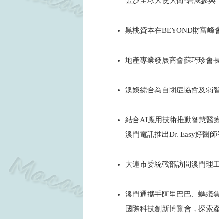
金沙全球大使大衛·碧咸參與
2024
黑桃資本在BEYOND財富
2024
地產專業發展商會蘇巧珍會
2024
澳娛綜合為自閉症協會及弱
2024
結合AI應用技術推動智慧醫
澳門電訊推出Dr. Easy好
2024
大連市委統戰部訪問澳門理
2024
澳門通攜手阿里巴巴、螞蟻集
國際科技創新博覽會，探索