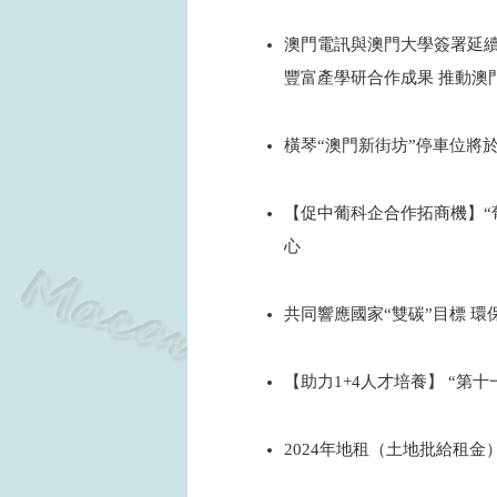
2024
澳門電訊與澳門大學簽署延
豐富產學研合作成果 推動澳
2024
橫琴“澳門新街坊”停車位將於
2024
【促中葡科企合作拓商機】“
心
2024
共同響應國家“雙碳”目標 環
2024
【助力1+4人才培養】 “第
2024
2024年地租（土地批給租金
2024