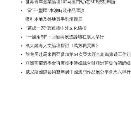
世界青年創業論壇2024(澳門站)在MIF成功舉辦
“當下･型匯”本澳時裝作品匯演
吸引本地及外地買手到場觀展
“蓮成一家”冀連接中外文化橋樑
“一國兩制”：回顧與展望論壇在澳大舉行
澳大鏡海人文論壇探討《萬方職貢圖》
旅遊局赴馬來西亞參加第64次亞太經合組織旅遊工作
亞洲葡萄酒學會再度攜手澳娛綜合辦亞洲頂級侍酒師峰
威尼斯國際藝術雙年展中國澳門作品展分享會周六舉行