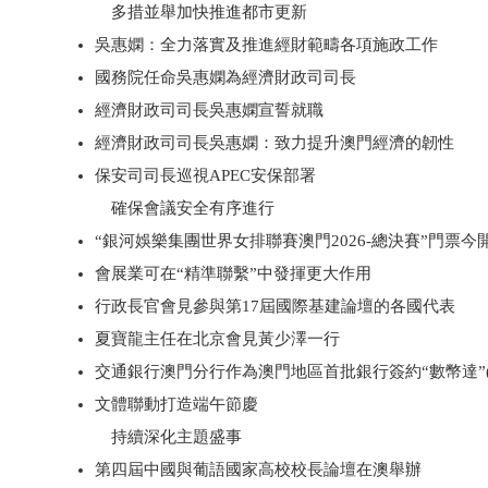
多措並舉加快推進都市更新
吳惠嫻：全力落實及推進經財範疇各項施政工作
國務院任命吳惠嫻為經濟財政司司長
經濟財政司司長吳惠嫻宣誓就職
經濟財政司司長吳惠嫻：致力提升澳門經濟的韌性
保安司司長巡視APEC安保部署
確保會議安全有序進行
“銀河娛樂集團世界女排聯賽澳門2026-總決賽”門票今
會展業可在“精準聯繫”中發揮更大作用
行政長官會見參與第17屆國際基建論壇的各國代表
夏寶龍主任在北京會見黃少澤一行
交通銀行澳門分行作為澳門地區首批銀行簽約“數幣達”(C
文體聯動打造端午節慶
持續深化主題盛事
第四屆中國與葡語國家高校校長論壇在澳舉辦