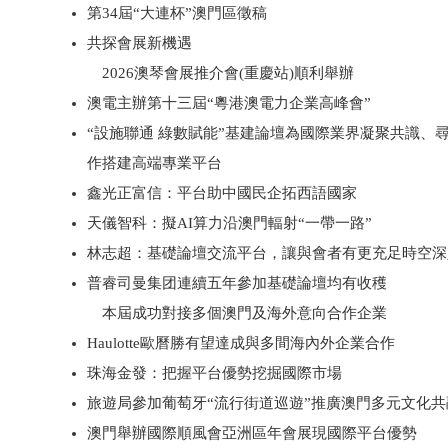
第34屆“大連杯”澳門區徵稿
共探會展新機遇
2026澳琴會展推介會(重慶站)順利舉辦
澳電主辦第十三屆“粵港澳電力企業高峰會”
“設施聯通 綠數賦能”基建論壇為國際業界凝聚共識、
作搭建高端專業平台
鑫光正富信：平台助中國民企拓西語國家
天儀智科：擬AI算力沿澳門輻射“一帶一路”
林志超：基礎論壇交流平台，讓與會者有更充足時空深
普睿司曼集团連續五年參加基礎論壇均有收穫
本屆成功對接多個澳門及海外意向合作企業
Haulotte歐曆勝有望達成與多間海內外企業合作
珠海金發：把握平台優勢挖掘國際市場
旅遊局參加葡萄牙“流行街道巡遊”推廣澳門多元文化共
澳門舉辦國際順風會亞洲區年會展現國際平台優勢