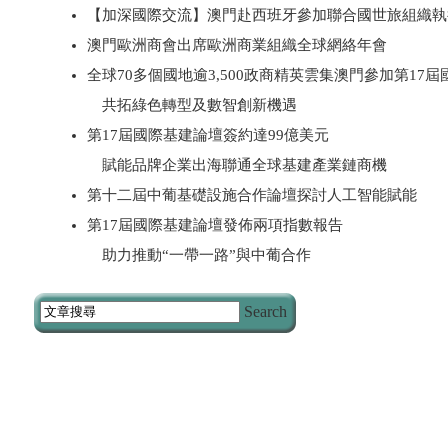
【加深國際交流】澳門赴西班牙參加聯合國世旅組織執
澳門歐洲商會出席歐洲商業組織全球網絡年會
全球70多個國地逾3,500政商精英雲集澳門參加第17
共拓綠色轉型及數智創新機遇
第17屆國際基建論壇簽約達99億美元
賦能品牌企業出海聯通全球基建產業鏈商機
第十二屆中葡基礎設施合作論壇探討人工智能賦能
第17屆國際基建論壇發佈兩項指數報告
助力推動“一帶一路”與中葡合作
Search