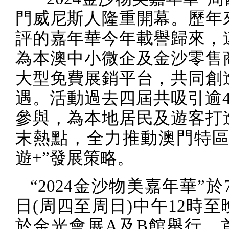
門威尼斯人隆重開幕。歷年
評的嘉年華今年載譽歸來，
為本澳中小微企及金沙零售
大型免費展銷平台，共同創
遇。活動過去四屆共吸引逾
參與，為本地居民及遊客打
末熱點，全力推動澳門特區
遊
+
”發展策略。
“
2024
金沙物美嘉年華”於
日
(
周四至周日
)
中午
12
時至
於金光會展
A
及
B
館舉行，