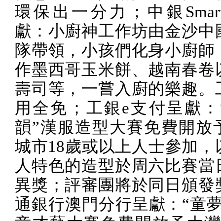
環保出一分力；中銀
Smar
獻：小廚神工作坊由金沙中
隊帶領，小孩們化身小廚師
作墨西哥玉米餅、越南春卷
壽司等，一嘗入廚的樂趣。
用全免；工銀
e
支付呈獻：
韻”漢服造型大賽免費開放
城市
18
歲或以上人士參加，
人特色的造型於周六比賽當
異獎；評審團將於同日頒發
通銀行澳門分行呈獻：“童夢