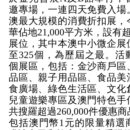
邀專場，一連四天免費入場
澳最大規模的消費折扣展，
華佔地
21,000
平方米，設有
展位，其中本澳中小微企展
至
325
個，為歷屆之最。活
個展區，包括：金沙商戶區
品區、親子用品區、食品美
食廣場、綠色生活區、文化
兒童遊樂專區及澳門特色手
共搜羅超過
260,000
件優惠商
包括澳門幣
1
元的限量精選