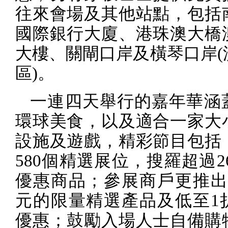
往來會場及其他站點，包括
國際銀行大廈、港珠澳大橋
大樓、關閘口岸及橫琴口岸
(
區
)
。
一連四天舉行的嘉年華涵
環球美食，以及適合一家大
設施及遊戲，精彩節目包括
580
個精選展位，搜羅超過
2
優惠商品；參展商戶更推
元的限量精選產品及低至
1
優惠；鼓勵入場人士自備購