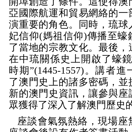
開埠創造了條件。這使得澳
亞國際航運和貿易網絡的一
演重要的角色。同時，琉球
妃信仰
(
媽祖信仰
)
傳播至蠔
了當地的宗教文化。最後，
在中琉關係史上開啟了蠔鏡
時期”
(1445-1557)
。講者進
了澳門史上的諸多密碼，並
新的澳門史資訊，讓參與座
眾獲得了深入了解澳門歷史
座談會氣氛熱絡，現場座