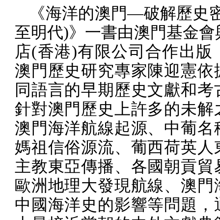
《海洋的澳門—破解歷史
至明代
)
》一書由澳門基金會
店
(
香港
)
有限公司合作出版
澳門歷史研究專家陳迎憲依
同語言的早期歷史文獻和考
針對澳門歷史上許多的未解
澳門海洋航線起源、中葡名
媽祖信俗源流、葡西荷英人
主教東亞傳播、各國朝貢貿
歐洲地理大發現航線、澳門
中國海洋史的影響等問題，