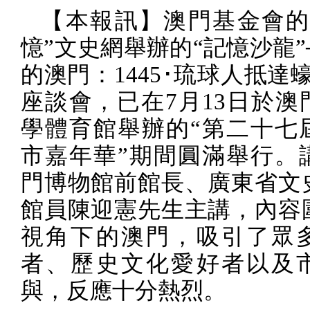
【本報訊】澳門基金會的
憶”文史網舉辦的“記憶沙龍”
的澳門：
1445
･琉球人抵達蠔
座談會，已在
7
月
13
日於澳
學體育館舉辦的“第二十七
市嘉年華”期間圓滿舉行。
門博物館前館長、廣東省文
館員陳迎憲先生主講，內容
視角下的澳門，吸引了眾
者、歷史文化愛好者以及
與，反應十分熱烈。