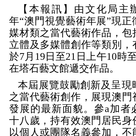
【本報訊】由文化局主
年“澳門視覺藝術年展”現正
媒材類之當代藝術作品，包
立體及多媒體創作等類別，
於
7
月
19
日至
21
日上午
10
時
在塔石藝文館遞交作品。
本屆展覽鼓勵創新及呈現
之當代藝術創作，展現澳門
發展的最新面貌。參
a
加者
十八歲，持有效澳門居民身
以個人或團隊名義參加，不