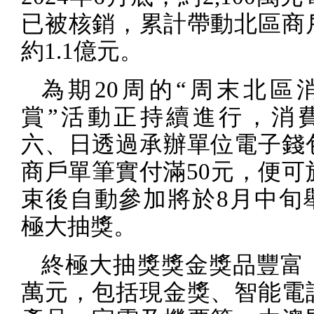
已被核銷，累計帶動北區商
約
1.1
億元。
為期
20
周的“周末北區
賞”活動正持續進行，消
六、日透過承辦單位電子錢
商戶單筆實付滿
50
元，便可
束後自動參加將於
8
月中旬
極大抽獎。
終極大抽獎獎金獎品豐富
萬元，包括現金獎、智能電