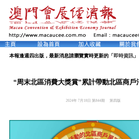
本報逢週四出版，最新消息請瀏覽實時更新的「
即時資訊
」
“周末北區消費大獎賞”累計帶動北區商戶消
2024年 7月18日 第844期 
第四版