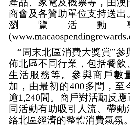
產品、家電及機票等，由澳
商會及各贊助單位支持送出
瀏覽活動
(www.macaospendingrewards.
“周末北區消費大獎賞”參
佈北區不同行業，包括餐飲
生活服務等。參與商戶數
加，由最初的
400
多間，至
逾
1,240
間。商戶對活動反應
同活動有助吸引人流、帶動
絡北區經濟的整體消費氣氛