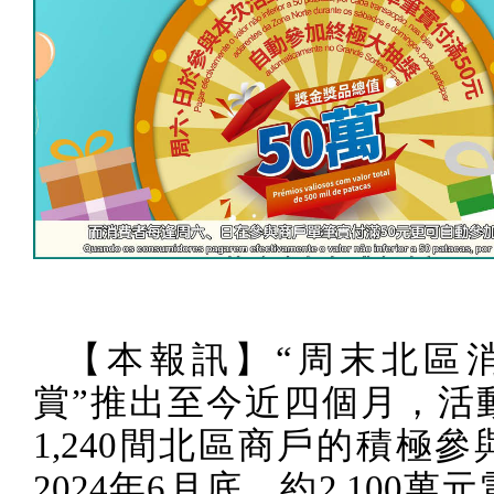
【本報訊】“周末北區
賞”推出至今近四個月，活
1,240
間北區商戶的積極參
2024
年
6
月底，約
2,100
萬元