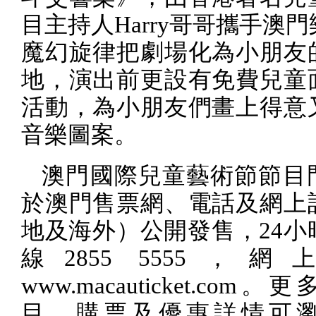
目主持人
Harry
哥哥攜手澳門
魔幻旋律把劇場化為小朋友
地，演出前更設有免費兒童
活動，為小朋友們畫上得意
音樂圖案。
澳門國際兒童藝術節節目
於澳門售票網、電話及網上
地及海外）公開發售，
24
小
線
2855 5555
，網上
www.macauticket.com
。更
目、購票及優惠詳情可