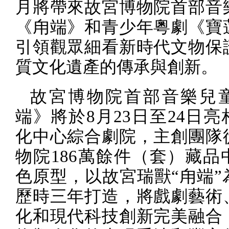
月將帶來故宮博物院首部音
《甪端》和青少年粵劇《寶
引領觀眾細看新時代文物保
質文化遺產的傳承與創新。
故宮博物院首部音樂兒
端》將於
8
月
23
日至
24
日亮
化中心綜合劇院，主創團隊
物院
186
萬餘件（套）藏品
色原型，以故宮瑞獸“甪端”
歷時三年打造，將戲劇藝術
化和現代科技創新完美融合