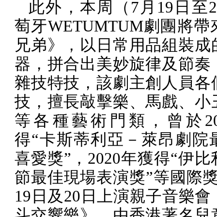
此外，本周（
7
月
19
日至
2
萄牙
WETUMTUM
劇團將帶
兄弟》，以日常用品組裝成
器，拼合出美妙旋律及節奏
雜技特技，該劇主創人員各
技，擅長敲擊樂、馬戲、小
等各種藝術門類，曾於
2
得“卡斯蒂利亞－萊昂劇院
喜愛獎”，
2020
年獲得“伊比
節最佳現場表演獎”等國際
19
日及
20
日上演親子音樂會
斗交響樂》，由香港著名兒