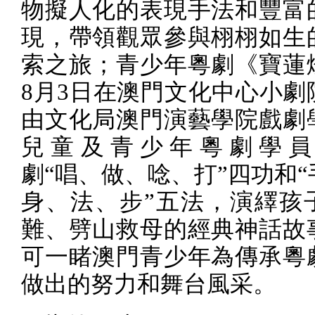
物擬人化的表現手法和豐富
現，帶領觀眾參與栩栩如生
索之旅；青少年粵劇《寶蓮
8
月
3
日在澳門文化中心小劇
由文化局澳門演藝學院戲劇
兒童及青少年粵劇學員
劇“唱、做、唸、打”四功和
身、法、步”五法，演繹孩
難、劈山救母的經典神話故
可一睹澳門青少年為傳承粵
做出的努力和舞台風采。