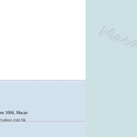
oom 1004, Macao
yahoo.com.hk