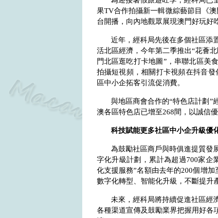
為迎接暑假旅遊旺季，經科局已
果
TV
合作拍攝新一輯微綜藝節目《澳
台開播，向內地觀眾展現澳門好玩好
近年，經科局先後在多個社區添
活北區經濟，今年第二季推出“花薈北
門北區逛吃打卡地圖”，串聯北區美
拍攝短視頻，相關打卡視頻在抖音發
區中小企拓客引流促消費。
與地區商會合作的“特色店計劃”
澳各區特色店已增至
268
間，以誠信優
科技賦能更多社區中小企升級優
為鼓勵社區商戶與時俱進提質發
字化升級計劃，累計為超過
700
家企
化支援服務”名額由去年的
200
個增加
數字化轉型、智能化升級，不斷提升
未來，經科局將持續促進社區經
各種渠道宣傳及鼓勵業界把握用好各