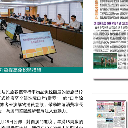
的居民旅客攜帶行李物品免稅額度的措施已於
正式推廣至全部進境口岸
(
橫琴“一線”口岸除
地旅客來澳購物消費意欲，帶動旅遊消費增長
企，為澳門整體經濟發展注入新動力。
6
月
28
日公佈，對自澳門進境，年滿
18
周歲的