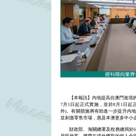
【本報訊】內地提高自澳門進境
7
月
1
日起正式實施，並於
8
月
1
日起
外
)
。有關措施將有助進一步提升內
並刺激零售市場，惠及本澳更多中小
財政部、海關總署及稅務總局於