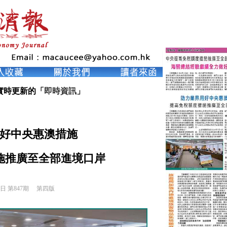
實時更新的「
即時資訊
」
好中央惠澳措施
施推廣至全部進境口岸
8日 第847期 
第四版