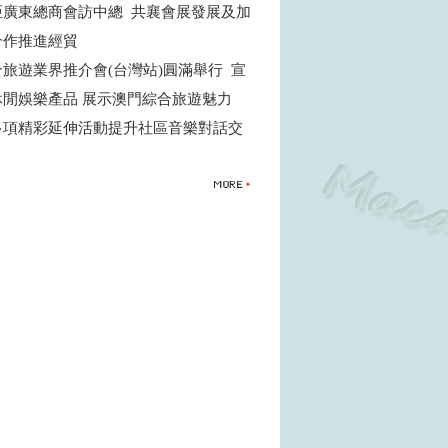
亞廣東總商會訪中總 共襄會展發展及加
合作推進經貿
旅遊業界推介會(台灣站)圓滿舉行 宣
休閒娛樂產品 展示澳門綜合旅遊魅力
多項精彩延伸活動提升社區音樂對話交