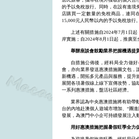
居民旅客，攜帶在境外獲取的個人合
的予以免稅放行。同時，在設有進境
店購買一定數量的免稅商品，連同
15,000
元人民幣以內的予以免稅放行
上述有關措施自
2024
年
7
月
1
日起
岸實施；自
2024
年
8
月
1
日起，推廣至
舉辦座談會鼓勵業界把握機遇提
自措施公佈後，經科局全力做好
會，亦向業界發送惠澳措施圖文包，
新機遇，開拓多元產品與服務，提升
展開各項暑假線上線下宣傳攻勢，協
一系列惠澳措施，盤活社區經濟。
業界認為中央惠澳措施將有助帶
台的內地赴澳個人遊城市增加、“團進
發展，為澳門中小企可持續發展注入
用好惠澳措施把握暑假旺季全力