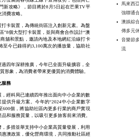
全方位展開各項線上線下宣傳攻勢，包括與芒
馬來西
門新攻略》，節目將於
8
月
5
日起在芒果
TV
平
強聯通
吃消費攻略。
澳娛綜合
置打卡裝置，為傳統街區注入創新元素。為盤
傳多元
區”
8
個大型打卡裝置，並與商會合作設計“澳
食商舖和景點，邀請內地及本地網紅沿線打卡
音樂節
佈至今已錄得約
3,100
萬次的播放量，協助社
流
經過四年深耕推廣，今年已全面升級擴容，全
質形象，為消費者帶來更優質的消費體驗。
化服務
展，經科局已連續四年推出面向中小企業的數
業提供升級方案。今年的“
2024
中小企業數字
至
600
個，將協助社區內更多行業的商戶實現
產品和服務質量，以吸引更多旅客前來消費。
濟，多措並舉支持中小企業高質量發展，利用
項惠澳政策，優化營商環境，共同推動社區經