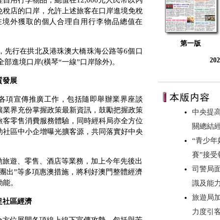
理自用行李物品，總值在
12,000
元人民幣以內
免稅店的口岸，允許上述旅客在口岸進境免稅
在境外獲取的個人合理自用行李物品總值在
。
第一版
，先行在拱北及港珠澳大橋珠海公路等
6
個口
20
全部進境口岸
(
橫琴“一線”口岸除外
)
。
質發展
各項宣傳推廣工作，包括隨即舉辦業界座談
讓業界充份掌握政策最新資訊，鼓勵把握政策
中央提
旅客零售消費服務體驗，同時經科局亦全方位
關總結
助社區中小企增曝光擴客源，共同落實好中央
“青少年
賽”接
動旅遊、零售、酒店等業務，加上今年先後出
司警局
團出”等多項惠澳措施，將利好澳門整體經濟
動能。
識及能
旅遊局
促社區經濟
力度引