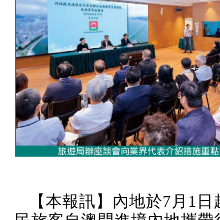
【本報訊】內地於
7
月
1
日