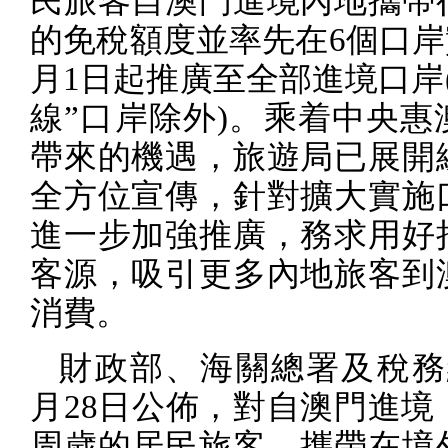
民旅客自澳門進境內地攜帶
的免稅額度並率先在
6
個口岸
月
1
日起推廣至全部進境口岸
線”口岸除外
)
。乘着中央惠
帶來的機遇，旅遊局已展開
全方位宣傳，針對擴大實施
進一步加強推廣，務求用好
客源，吸引更多內地旅客到
消費。
財政部、海關總署及稅務
月
28
日公佈，對自澳門進境
周歲的居民旅客，攜帶在境