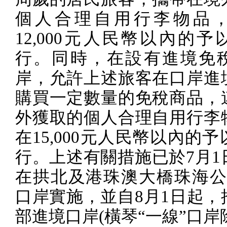
個人合理自用行李物品
12,000
元人民幣以內的予
行。同時，在設有進境免
岸，允許上述旅客在口岸進
購買一定數量的免稅商品，
外獲取的個人合理自用行李
在
15,000
元人民幣以內的予
行。上述有關措施已於
7
月
1
在拱北及港珠澳大橋珠海
口岸實施，並自
8
月
1
日起，
部進境口岸
(
橫琴“一線”口岸