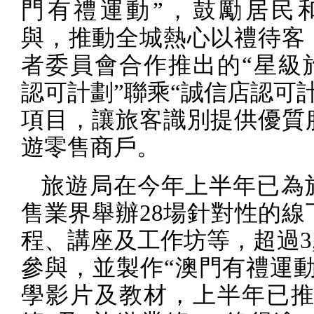
門有禮運動”，鼓勵居民
與，推動全城熱心以禮待客
者委員會合作推出的“星級
認可計劃”聯乘“誠信店認可
項目，讓旅客識別提供優質
遊零售商戶。
旅遊局在今年上半年已為
售業界舉辦
28
場針對性的線
程、講座及工作坊等，超過
3
參與，並製作“澳門有禮運動
學影片及教材，上半年已推