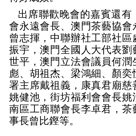
出席聯歡晚會的嘉賓還有
會永遠會長、澳門茶藝協會
曾志揮，中聯辦社工部社區
振宇，澳門全國人大代表劉
世平，澳門立法會議員何潤
彪、胡祖杰、梁鴻細、顏奕
署主席戴祖義，康真君廟慈
姚健池，街坊福利會會長姚
南區工商聯會長李卓君，茶
事長曾比鏗等。