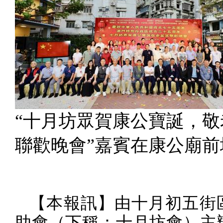
“十月坊眾賀康公寶誕，敬
聯歡晚會”嘉賓在康公廟前
【本報訊】由十月初五街
助會（下稱：十月坊會）主