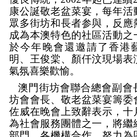
康公誕敬老盆菜宴，每年活
眾多街坊和長者参與，反應
成為本澳特色的社區活動之
於今年晚會還邀請了香港
明、王俊棠、顏仟汶現場表
氣氛喜樂歡愉。
澳門街坊會聯合總會副會
坊會會長、敬老盆菜宴籌委
佐威在晚會上致辭表示，十
為社會服務團體之一，將繼
部門、各機構合作，努力為