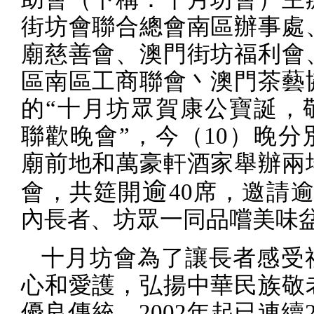
街坊會聯合總會南區辦事處
廟慈善會、澳門街坊福利會
區南區工商聯會丶澳門茶藝
的“十月坊眾賀康公寶誕，
聯歡晚會”，今（
10
）晚分
廟前地和萬豪軒酒家舉辦兩
逾
會，共
筵開
40
席，
邀請
內長者、坊眾一同品嚐美味
十月坊會為了讓長者感受
心和愛護，弘揚中華民族敬
優良傳統，
2002
年起已連續