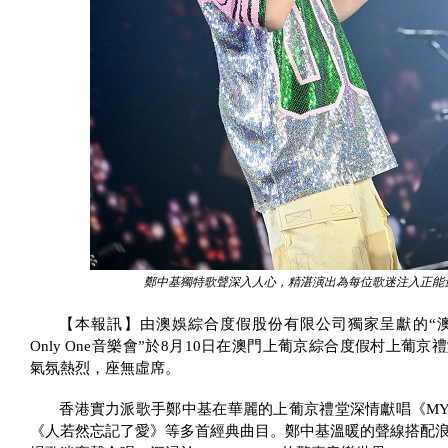
鄭中基獨特歌聲深入人心，精湛演出為每位歌迷注入正能
【本報訊】由澳娛綜合度假股份有限公司獨家呈獻的“
Only One
音樂會”於
8
月
10
日在澳門上葡京綜合度假村上葡京禮
氣氛熱烈，座無虛席。
香港實力派歌手鄭中基在華麗的上葡京禮堂深情獻唱《
M
《人若然忘記了愛》等多首經典曲目。鄭中基溫暖的聲線搭配