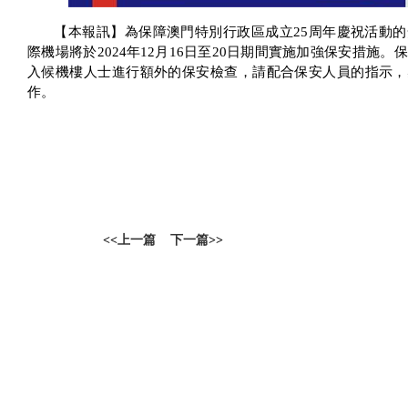
【本報訊】為保障澳門特別行政區成立
25
周年慶祝活動的
際機場將於
2024
年
12
月
16
日
至
20
日期間實施加強保安措施。保
入候機樓人士進行額外的保安檢查，請配合保安人員的指示，
作。
<<
上一篇
下一篇
>>