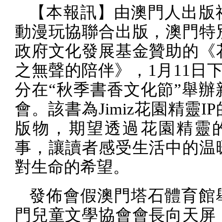
【本報訊】由澳門人出版
動漫玩協聯合出版，澳門特
政府文化發展基金贊助的
《
之無聲的陪伴
》
，
1
月
11
日
分在“秋季書香文化節”舉辦
會。該書為
Jimiz
花園精靈
IP
版物，期望透過花園精靈
事，讓讀者感受生活中的温
對生命的希望。
發佈會假澳門塔石體育館
門兒童文學協會會長向天屏