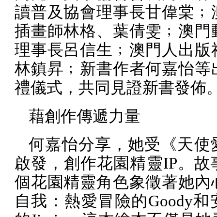
讀普及協會理事長甘偉棠﹔
插畫師林格、葉倩雯﹔澳門
理事長呂信生﹔澳門人出版
林鎮昇﹔新書作者何嘉怡等
禮儀式，共同見證新書發佈
藉創作傳遞力量
何嘉怡分享，她受《天使
啟發，創作花園精靈
IP
。故
個花園精靈角色象徵著她內
自我：熱愛冒險的
Goody
和