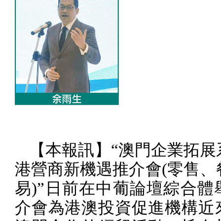
【本報訊】“澳門企業拓展
港營商新機遇推介會
(
零售、
易
)
”日前在中葡論壇綜合體
介會為港澳投資促進機構近