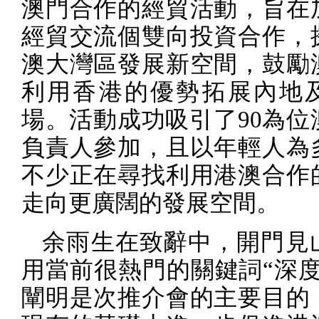
澳門合作的經貿活動，旨在
經貿交流個雙向投資合作，
澳大灣區發展新空間，鼓勵
利用香港的優勢拓展內地
場。活動成功吸引了
90
為位
負責人參加，且以年輕人為
不少正在尋找利用港澳合作
走向更廣闊的發展空間。
余雨生在致辭中，開門見
用當前很熱門的關鍵詞“深度
闡明是次推介會的主要目的