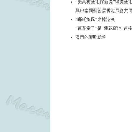
“美高梅藝術探新獎”得獎藝
與巴塞爾藝術展香港展會共
“哪吒旋風”席捲港澳
“蓮花童子”是“蓮花寶地”
澳門的哪吒信仰