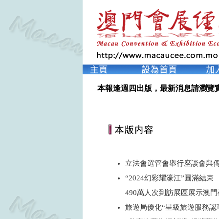
本報逢週四出版，最新消息請瀏覽
立法會選管會舉行座談會與
“2024幻彩耀濠江”圓滿結束
490萬人次到訪展區展示澳
旅遊局優化“星級旅遊服務認