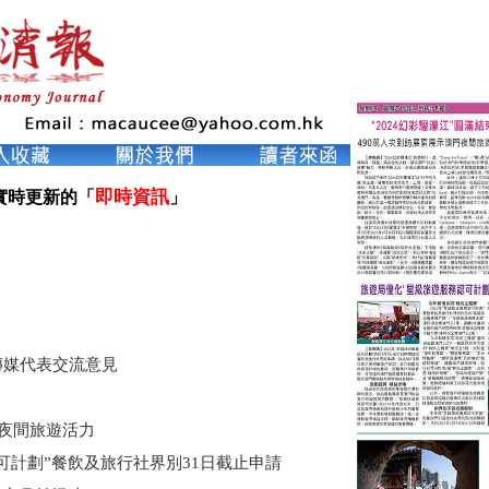
即時資訊
實時更新的「
」

傳媒代表交流意見
門夜間旅遊活力
可計劃”餐飲及旅行社界別31日截止申請