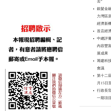
去”
銀髮金
力灣區
經濟新
首店經
中總評審
內容豐
展成果
籌建科技
會議
第十二屆
月15日
行政長
一期項