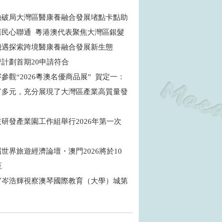
融破局大灣區醫康養融合發展堵點卡點助
居民心聯通 粵港澳代表聚焦大灣區銀髮
機遇探索跨境醫康養融合發展新生態
濟計劃首期20申請符合
參觀“2026粵澳名優商品展” 賀定一：
富多元，充分展現了大灣區產業高質量發
研發產業園工作組舉行2026年第一次
世界旅遊經濟論壇・澳門2026將於10
至
官岑浩輝視察澳琴國際教育（大學）城第
目