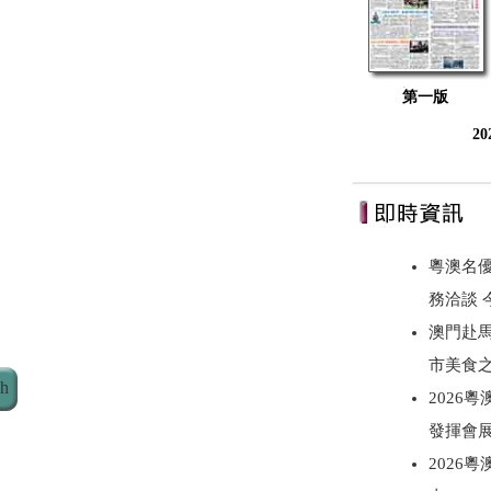
第一版
2
粵澳名優
務洽談
澳門赴
市美食
ch
2026
發揮會
2026