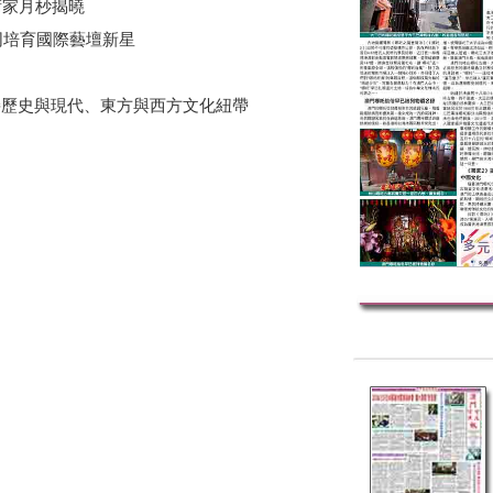
術家月杪揭曉
同培育國際藝壇新星
連接歷史與現代、東方與西方文化紐帶