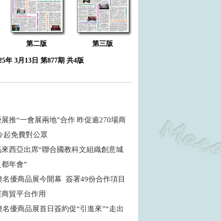
第二版
第三版
025年 3月13日 第877期 共4版
展推“一會展兩地”合作 昨促逾270場商
 今起免費對公眾
馬來西亞出席“聯合國教科文組織創意城
之都年會”
粵澳名優商品展今開幕 簽署49份合作項目
展商貿平台作用
粵澳名優商品展首日簽約促“引進來”“走出