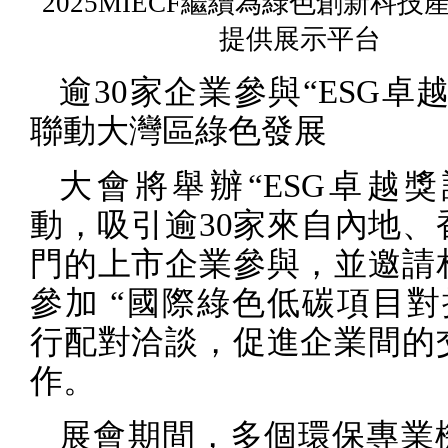
2025MIECF繼續為綠色創新科技
提供展示平台
逾
30
家企業參與“
ESG
卓越
聯動大灣區綠色發展
大會將舉辦“
ESG
卓越獎
動，吸引逾
30
家來自內地、
門的上市企業參與，並邀請
參加 “國際綠色低碳項目對
行配對洽談，促進企業間的
作。
展會期間，多個環保專業