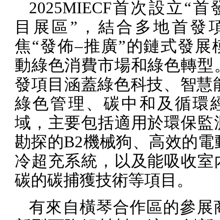
2025MIECF
首次設立“首
目展區”，結合多地首發
焦“發佈–推廣”的鏈式發展
動綠色消費市場和綠色轉型
發項目涵蓋綠色科技、智慧
綠色管理、碳中和及循環
域，主要包括適用於環保監
勘探的
B2
機械狗、高效的電
冷超充系統，以及能吸收室
碳的碳捕獲技術等項目。
有來自橫琴合作區的參展