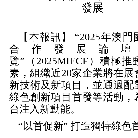
發展
【本報訊】 “
2025
年澳門
合作發展論壇
覽”（
2025M
IECF
）積極推
素，組織近
20
家企業將在展
新技術及新項目，並通過配
綠色創新項目首發等活動，
台注入新動能。
“以首促新” 打造獨特綠色