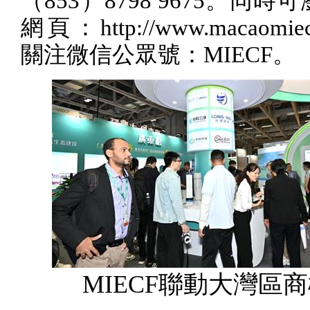
（
853
）
8798 9675
。同時可
網頁：
http://www.macaomie
關注微信公眾號：
MIECF
。
MIECF聯動大灣區