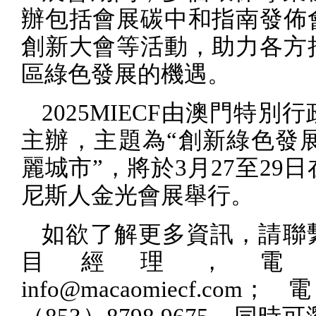
辦包括會展碳中和指南發佈
創新大會等活動，助力各方
區綠色發展的機遇。
2025MIECF
由澳門特別行
主辦，主題為“創新綠色發展
麗城市”，將於
3
月
27
至
29
日
尼斯人金光會展舉行。
如欲了解更多資訊，請聯
目經理，電
info@macaomiecf.com
；