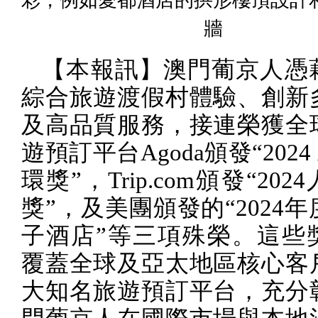
彩，例如愛都酒店的拱形樓頂設計
牆
【本報訊】澳門葡京人憑
綜合旅遊渡假村體驗、創新
及高品質服務，接連榮獲全
遊預訂平台
Agoda
頒發“
2024
環獎”，
Trip.com
頒發“
2024
獎”，及美團頒發的“
2024
年
子酒店”等三項殊榮。這些
覆蓋全球及亞太地區核心客
大知名旅遊預訂平台，充分