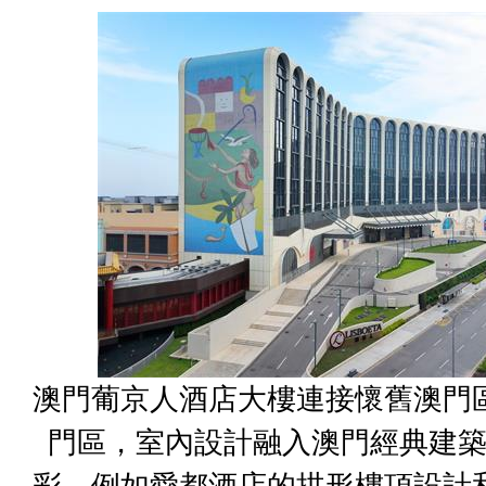
澳門葡京人酒店大樓連接懷舊澳門
門區，室內設計融入澳門經典建