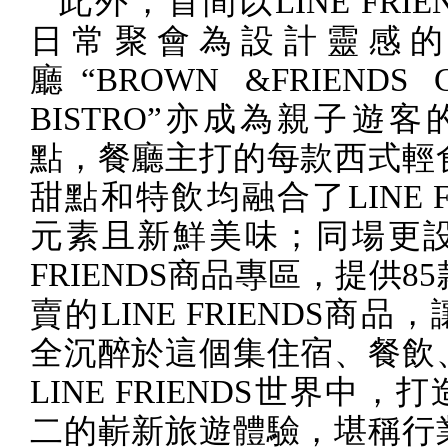
此外，首間以
LINE FRIE
日常聚會為設計靈感的
廳“
BROWN &FRIENDS 
BISTRO
”亦成為親子遊客
點，餐廳主打的每款西式輕
甜點和特飲均融合了
LINE 
元素且新鮮美味；同場更
FRIENDS
商品專區，提供
85
賣的
LINE FRIENDS
商品，
全沉醉於這個集住宿、餐飲
LINE FRIENDS
世界中，打
二的嶄新旅遊體驗，堪稱行