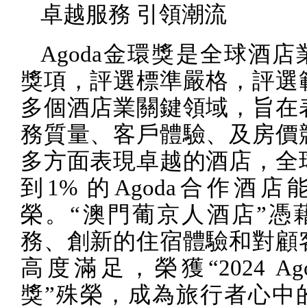
卓越服務 引領潮流
Agoda
金環獎是全球酒店
獎項，評選標準嚴格，評選
多個酒店業關鍵領域，旨在
務質量、客戶體驗、及房價
多方面表現卓越的酒店，全
到
1%
的
Agoda
合作酒店
榮。“澳門葡京人酒店”憑
務、創新的住宿體驗和對顧
高度滿足，榮獲“
2024 Ag
獎”殊榮，成為旅行者心中