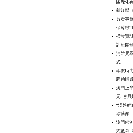
國際化
新媒體
長者事務
保障機
橫琴實
訓班開
消防局
式
年度時尚
牌踴躍
澳門上半
元 會展
“澳娛綜
綜藝館
澳門銀
式啟幕