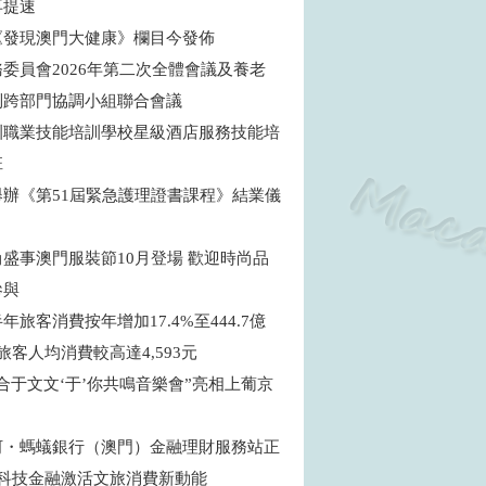
再提速
《發現澳門大健康》欄目今發佈
委員會2026年第二次全體會議及養老
制跨部門協調小組聯合會議
訓職業技能培訓學校星級酒店服務技能培
班
舉辦《第51屆緊急護理證書課程》結業儀
盛事澳門服裝節10月登場 歡迎時尚品
參與
年旅客消費按年增加17.4%至444.7億
旅客人均消費較高達4,593元
合于文文‘于’你共鳴音樂會”亮相上葡京
河・螞蟻銀行（澳門）金融理財服務站正
 科技金融激活文旅消費新動能