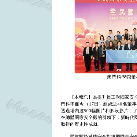
澳門科學館董
【本報訊】為提升員工對國家安
門科學館今（
17
日）組織近
40
名董事
透過場內逾
500
幅圖片和多段影片，
在總體國家安全觀的引領下，新時代
取得的歷史性成就。
展覽關於科技安全對維繫國家安