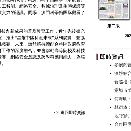
人工智能、網絡安全、數據治理及生態保護等
技實力的認識。同場，澳門科學館團隊觀看了
第二版
科技創新成果的普及教育工作，近年先後擴充
20
、推出“星耀中國科創未來”系列展覽，並協
挑戰賽。未來，該館將持續配合特區政府教育
育工作的深度融合，並會聯動高等院校及科技
素養、網絡安全意識及跨學科應用能力，為培
量。
參展商
澳娛綜合
食巡禮”
意城市美
何海明
林衍杰：
<<
返回即時資訊
地”招
合作區產