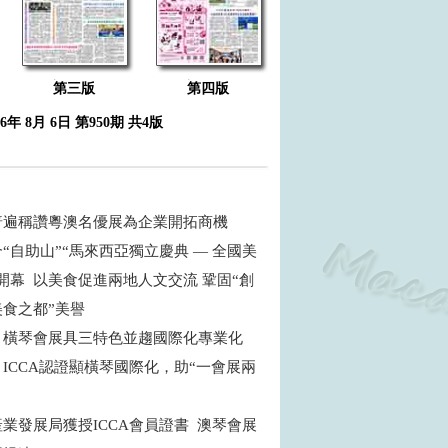
第三版
第四版
26年 8月 6日 第950期 共4版
普遍稱讚粵澳名優展為企業開拓商機
“自助山”“馬來西亞獨立慶典 — 全國美
開幕 以美食促進兩地人文交流 鞏固“創
食之都”美譽
：橫琴會展具三特色並趨國際化專業化
ICCA認證顯橫琴國際化，助“一會展兩
商
業發展局獲授ICCA會員證書 澳琴會展