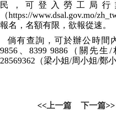
民，可登入勞工局行
（
https://www.dsal.gov.mo/zh_tw
報名，名額有限，欲報從速。
倘有查詢，可於辦公時間
9856
、
8399 9886
（關先生
/
28569362
（梁小姐
/
周小姐
/
鄭
<<
上一篇
下一篇
>>