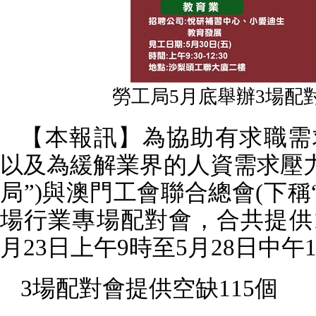
勞工局5月底舉辦3場配對
【本報訊】為協助有求職需
以及為緩解業界的人資需求壓
局”
)
與澳門工會聯合總會
(
下稱
場行業專場配對會，合共提供
月
23
日上午
9
時至
5
月
28
日中午
3
場配對會提供空缺
115
個