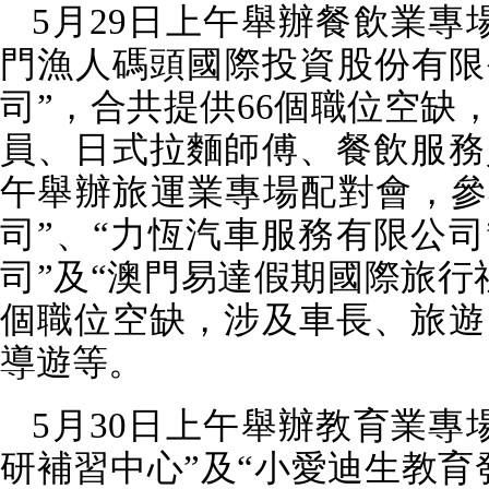
5
月
29
日上午舉辦餐飲業專
門漁人碼頭國際投資股份有限
司”，合共提供
66
個職位空缺
員、日式拉麵師傅、餐飲服務
午舉辦旅運業專場配對會，參
司”、“力恆汽車服務有限公司
司”及“澳門易達假期國際旅行
個職位空缺，涉及車長、旅遊
導遊等。
5
月
30
日上午舉辦教育業專
研補習中心”及“小愛迪生教育