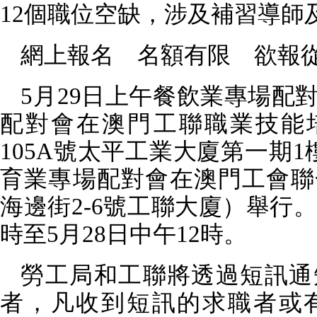
12
個職位空缺，涉及補習導師
網上報名 名額有限 欲報
5
月
29
日上午餐飲業專場配
配對會在澳門工聯職業技能
105A
號太平工業大廈第一期
1
育業專場配對會在澳門工會聯
海邊街
2-6
號工聯大廈）舉行
時至
5
月
28
日中午
12
時。
勞工局和工聯將透過短訊通
者，凡收到短訊的求職者或