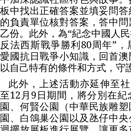
板中找出正確答案並填妥問答
的負責單位核對答案，答中問
乙份。此外，為“紀念中國人
反法西斯戰爭勝利
80
周年”，
愛國抗日戰爭小知識，回首澳
以自己特有的條件和方式，守
此外，上述活動亦延伸至社
至
12
月
9
日期間，將分別在紀
園、何賢公園（中華民族雕塑
園、白鴿巢公園以及氹仔中央
迴擺放展板進行展覽，讓更多