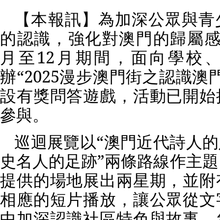
【本報訊】為加深公眾與青
的認識，強化對澳門的歸屬
月至
12
月期間，面向學校
辦“
2025
漫步澳門街之認識澳門
設有獎問答遊戲，活動已開始
參與。
巡迴展覽以“澳門近代詩人的
史名人的足跡”兩條路線作主
提供的場地展出兩星期，並附
相應的短片播放，讓公眾從文
中加深認識社區特色與故事。