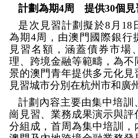
計劃為期
4
周 提供
30
個見
是次見習計劃擬於
8
月
18
為期
4
周，由澳門國際銀行
見習名額，涵蓋債券市場
理、跨境金融等範疇，為不
景的澳門青年提供多元化見
見習城市分別在杭州市和廣
計劃內容主要由集中培訓
崗見習、業務成果演示與評
分組成，首周為集中培訓，