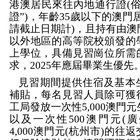
港澳居民來往內地通行證
(
俗
證”
)
，年齡
35
歲以下的澳門
請截止日期計
)
，且持有由澳
以外地區的高等院校頒發的
上學位，具備見習崗位所需
求，
2025
年應屆畢業生優先
見習期間提供住宿及基本
補貼，每名見習人員除可獲
工局發放一次性
5,000
澳門元
以及一次性
500
澳門元
(
廣
4,000
澳門元
(
杭州市
)
的往返