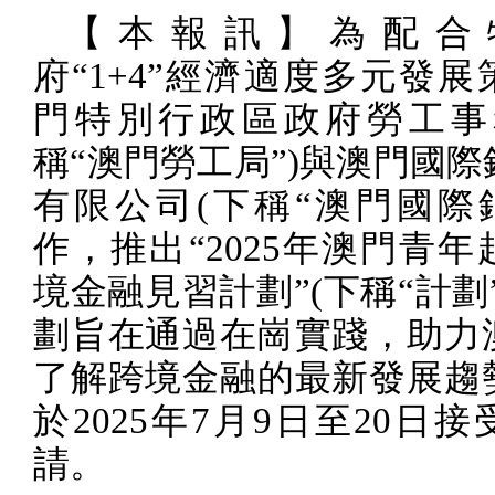
【本報訊】為配合
府“
1+4
”經濟適度多元發展
門特別行政區政府勞工事
稱“澳門勞工局”
)
與澳門國際
有限公司
(
下稱“澳門國際
作，推出“
2025
年澳門青年
境金融見習計劃”
(
下稱“計劃
劃旨在通過在崗實踐，助力
了解跨境金融的最新發展趨
於
2025
年
7
月
9
日至
20
日接
請。