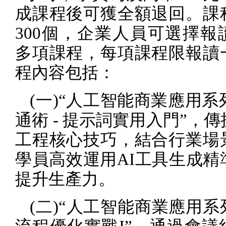
成課程後可獲全額退回。課
300
個，企業人員可選擇報
多項課程，每項課程限報讀
程內容包括：
(
一
)
“人工智能商業應用系
通術
-
提示詞實用入門”，傳
工程核心技巧，結合行業場
學員高效運用
AI
工具生成精
提升生產力。
(
二
)
“人工智能商業應用系