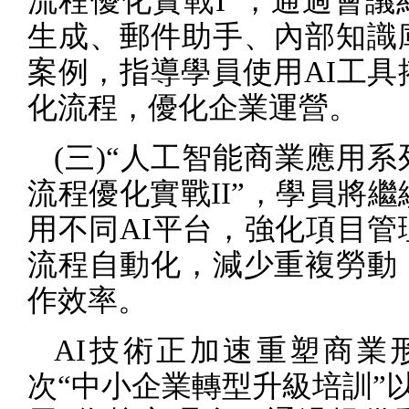
流程優化實戰
I
”，通過會議
生成、郵件助手、內部知識
案例，指導學員使用
AI
工具
化流程，優化企業運營。
(
三
)
“人工智能商業應用系
流程優化實戰
II
”，學員將繼
用不同
AI
平台，強化項目管
流程自動化，減少重複勞動
作效率。
AI
技術正加速重塑商業
次“中小企業轉型升級培訓”