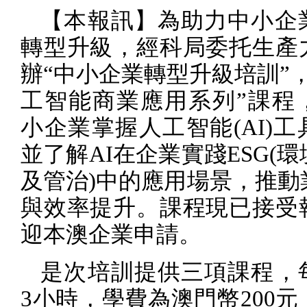
【本報訊】為助力中小企
轉型升級，經科局委托生產
辦“中小企業轉型升級培訓”
工智能商業應用系列”課程
小企業掌握人工智能
(AI)
工
並了解
AI
在企業實踐
ESG(
環
及管治
)
中的應用場景，推動
與效率提升。課程現已接受
迎本澳企業申請。
是次培訓提供三項課程，
3
小時，學費為澳門幣
200
元