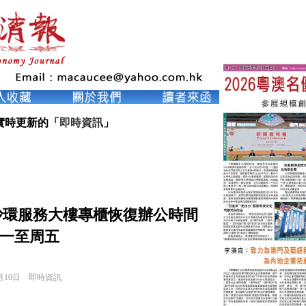
實時更新的「
即時資訊
」
黑沙環服務大樓專櫃恢復辦公時間
一至周五
月10日
即時資訊