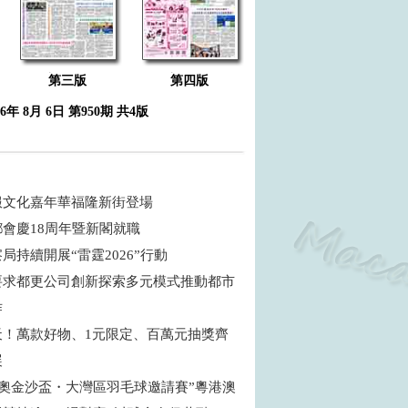
第三版
第四版
26年 8月 6日 第950期 共4版
服文化嘉年華福隆新街登場
鄉會慶18周年暨新閣就職
局持續開展“雷霆2026”行動
要求都更公司創新探索多元模式推動都市
作
天！萬款好物、1元限定、百萬元抽獎齊
展
6特奧金沙盃・大灣區羽毛球邀請賽”粵港澳