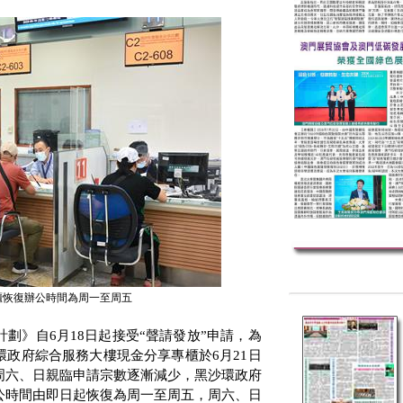
櫃恢復辦公時間為周一至周五
計劃》自
6
月
18
日起接受“聲請發放”申請，為
環政府綜合服務大樓現金分享專櫃於
6
月
21
日
周六、日親臨申請宗數逐漸減少，黑沙環政府
公時間由即日起恢復為周一至周五，周六、日