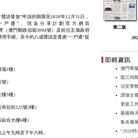
“聲請發放”申請的期限至
2028
年
12
月
31
日，
一戶通”、現金分享計劃官方網頁
第二版
寄（澳門郵政信箱
3094
號）及前往五個政府
理手續。至今約八成聲請是透過“一戶通”提
20
澳門華
廣場
2
樓）
龍江同
2
號）
治安警察
大樓
3
樓）
譚偉文
更新工
英布拉街
225
號
3
樓）
最後兩
區綜合大樓
6
樓）
集名優
“202
的上午九時至下午六時。