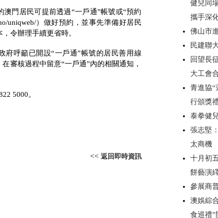
健兒同
澳門居民可提前透過“一戶通”帳號或“預約
攜手深
.mo/uniqweb/
）做好預約，並事先準備好居民
佛山市
本，令辦理手續更省時。
民建聯
政府呼籲已開設“一戶通”帳號的居民善用線
回望長
，在審核過程中留意“一戶通”內的相關通知，
大工會
青進協“
822 5000
。
行頒獎
泰拳健
張志堅：
太商機
<<
返回即時資訊
十月初
餅藝演
參展商
澳娛綜合
食巡禮”