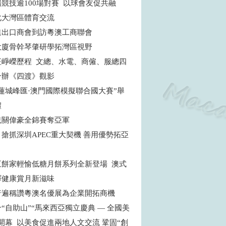
場競技逾100場對賽 以球會友促共融
化大灣區體育交流
進出口商會到訪粵澳工商聯會
大廈骨幹琴肇研學拓灣區視野
征崢嶸歷程 文總、水電、商僱、服總四
合辦《四渡》觀影
蓮城峰匯·澳門國際模擬聯合國大賽”舉
禮
兒關偉豪全錦賽奪亞軍
搶抓深圳APEC重大契機 善用優勢拓亞
五餅家輕愉低糖月餅系列全新登場 澳式
繹健康賞月新滋味
普遍稱讚粵澳名優展為企業開拓商機
“自助山”“馬來西亞獨立慶典 — 全國美
開幕 以美食促進兩地人文交流 鞏固“創