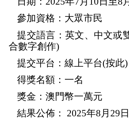
日期：
2025
年
7
月
10
日至
8
參加資格：大眾市民
提交語言：英文、中文或
合數字創作
)
提交平台：線上平台
(
按此
)
得獎名額：一名
獎金：澳門幣一萬元
結果公佈：
2025
年
8
月
29