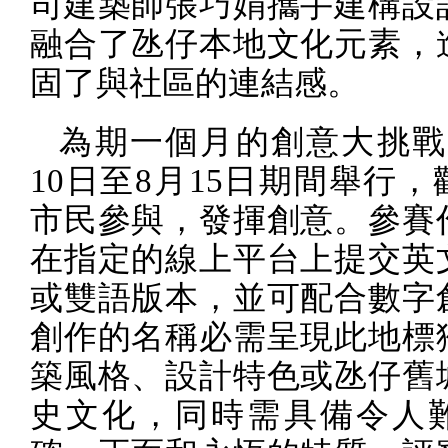
司建築師張巧娟攜手建構設
融合了氹仔本地文化元素，
固了與社區的連結感。
為期一個月的創意大挑戰
10
日至
8
月
15
日期間舉行，
市民參與，發揮創意。參賽
在指定的線上平台上提交英
或雙語版本，並可配合數字
創作的名稱必需呈現此地標
築風格、設計特色或氹仔舊
史文化，同時需具備令人