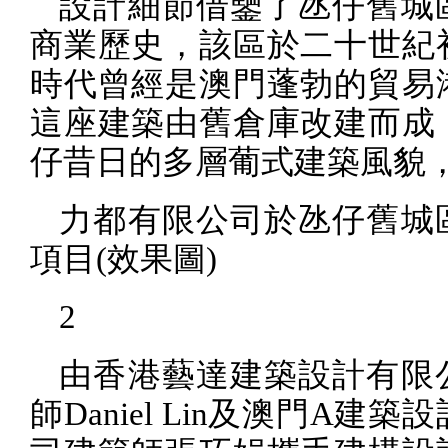
設計細節借鑒了氹仔舊城
商業歷史，該區於二十世紀
時代曾經是澳門蓬勃的貿易
這座建築由舊倉庫改建而成
仔昔日的多層葡式建築風貌
力都有限公司於氹仔舊城
項目
(
效果圖
)
2
由香港藝達建築設計有限
師
Daniel Lin
及澳門
A
建築設