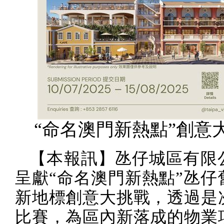
“命名澳門新熱點”創意
【本報訊】氹仔城區有限
呈獻“命名澳門新熱點”氹仔
新地標創意大挑戰，透過是
比賽，為區內新落成的物業