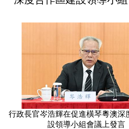
行政長官岑浩輝在促進橫琴粵澳深
設領導小組會議上發言