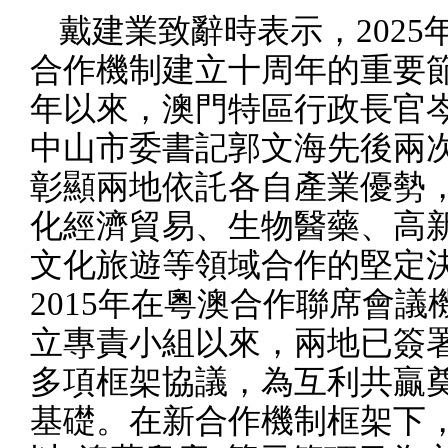
戴建業致辭時表示，
2025
合作機制建立十周年的重要
年以來，澳門特區行政長官
中山市委書記郭文海先後兩
彰顯兩地依託各自產業優勢
化經濟貿易、生物醫藥、高
文化旅遊等領域合作的堅定
2015
年在粵澳合作聯席會議
立專責小組以來，兩地已簽
多項框架協議，為互利共贏
基礎。在新合作機制框架下