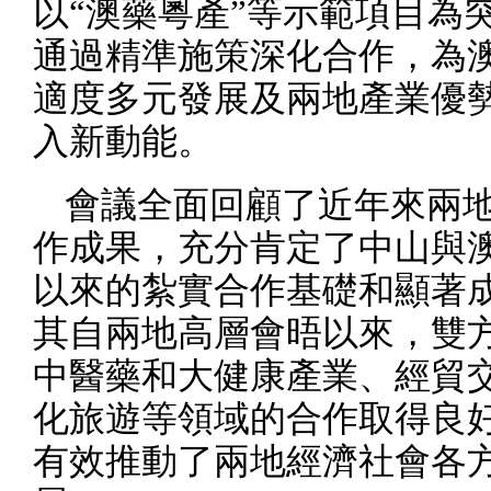
以
“
澳藥粵產”等示範項目為
通過精準施策深化合作，為
適度多元發展及兩地產業優
入新動能。
會議
全面
回顧了近年來兩
作
成果
，
充分肯定了
中山與
以來的紮實合作基礎和顯著
其自兩地高層會晤以來，雙
中醫藥和大健康產業、經貿
化旅遊等領域的合作取得良
有效推動了兩地經濟社會各