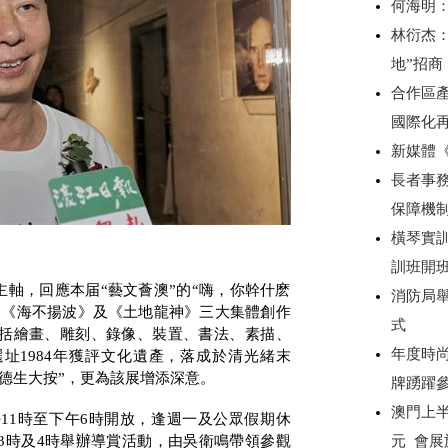
何海明
林衍杰：
地”招
合作區產
國際化
新媒體
長者事務
保障機
橫琴實
訓班開
主軸，回應本届“藝文薈澳”的“嗨，你幹什麽
消防局
、《海不揚波》及《土地龍神》三大集體創作
式
括繪畫、雕刻、錄像、裝置、書法、素描、
年度時尚
選址
1984
年獲評文化遺產，落成於清光緒末
德生大按
”
，更為該展增添深意。
牌踴躍
澳門上半
午
11
時至下午
6
時開放，逢週一及公眾假期休
元 會展
3
時及
4
時舉辦導賞活動，由吳衛鳴帶領參觀