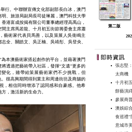
半舉行。中聯辦宣傳文化部副部長白冰，澳門
惠明、旅游局副局長司徒琳麗，澳門科技大學
，香港富成按揭有限公司董事總經理高禹山，
第二版
空間主席馬若龍、十月初五街節籌委會主席蕭
，藝術家代表貝馬善，以及策展人吳衛鳴主
20
鄒志全、關皓文、吳正楠、吳靖彤、吳登央、
”為本澳藝術家搭起創作的平台，並藉著澳門
張志堅：
將透過把藝術帶入社區，發揮“文遺”更多的
間變化，雖帶給策展藝術家們不少挑戰，但
太商機
色。很高興期間得到業主和周邊街坊及商舖的
十月初
視，相信同時增添了認同感和自豪感。他希
餅藝演
地方，激活新的生命力。
參展商
澳娛綜合
食巡禮”
意城市美