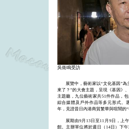
吳衛鳴受訪
展覽中，藝術家以“文化基因”為
來了？”的大會主題，呈現《基因》
主題廳，九位藝術家共
51
件作品，包
綜合媒體及戶外作品等多元形式。
年，見證昔日內港商貿繁華與喧鬧的
“
展期由
9
月
13
日至
11
月
9
日，上
館。主辦單位將於週日（
14
日）下午