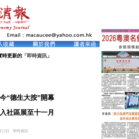
實時更新的「
即時資訊
」
今“德生大按”開幕
入社區展至十一月
月12日
即時資訊