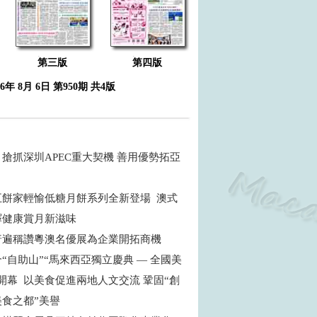
第三版
第四版
26年 8月 6日 第950期 共4版
搶抓深圳APEC重大契機 善用優勢拓亞
五餅家輕愉低糖月餅系列全新登場 澳式
繹健康賞月新滋味
普遍稱讚粵澳名優展為企業開拓商機
“自助山”“馬來西亞獨立慶典 — 全國美
開幕 以美食促進兩地人文交流 鞏固“創
食之都”美譽