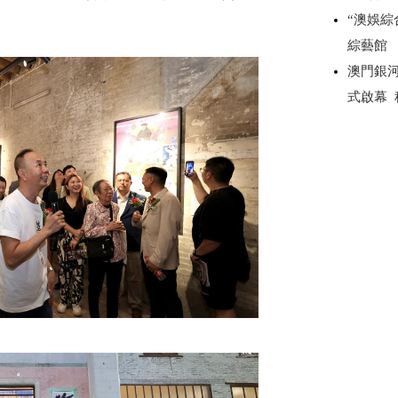
“澳娛綜
綜藝館
澳門銀
式啟幕