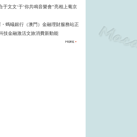
合于文文‘于’你共鳴音樂會”亮相上葡京
河・螞蟻銀行（澳門）金融理財服務站正
 科技金融激活文旅消費新動能