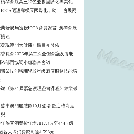
：橫琴會展具三特色並趨國際化專業化
ICCA認證顯橫琴國際化，助“一會展兩
商
業發展局獲授ICCA會員證書 澳琴會展
再提速
《發現澳門大健康》欄目今發佈
委員會2026年第二次全體會議及養老
制跨部門協調小組聯合會議
訓職業技能培訓學校星級酒店服務技能培
班
舉辦《第51屆緊急護理證書課程》結業儀
盛事澳門服裝節10月登場 歡迎時尚品
參與
年旅客消費按年增加17.4%至444.7億
旅客人均消費較高達4,593元