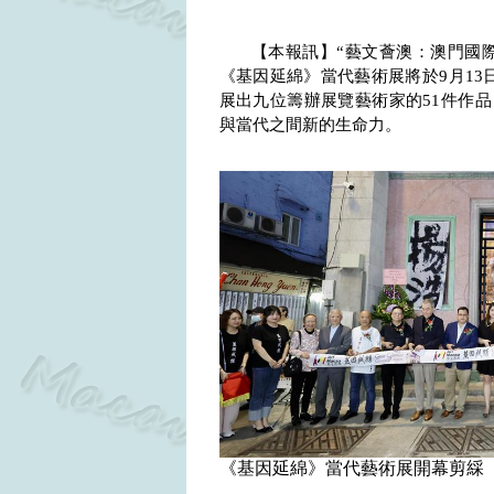
【本報訊】“藝文薈澳：澳門國
《基因延綿》當代藝術展將於
9
月
13
展出九位籌辦展覽藝術家的
51
件作品
與當代之間新的生命力。
《基因延綿》當代藝術展開幕剪綵