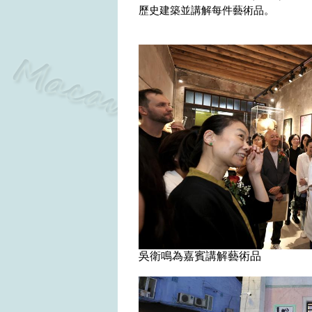
歷史建築並講解每件藝術品。
吳衛鳴為嘉賓講解藝術品