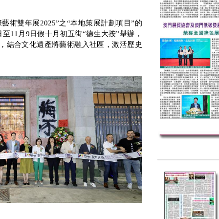
際藝術雙年展
2025”
之
“
本地策展計劃項目
”
的
日至
11
月
9
日假十月初五街
“
德生大按
”
舉辦，
，結合文化遺產將藝術融入社區，激活歷史