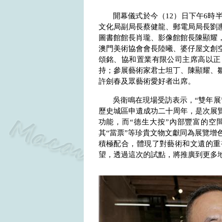
開幕儀式於今（
12
）日下午
6
時
文化局副局長蔡健龍、郵電局局長劉
圖書館館長肖瓏、影像館館長陳顯耀
澳門美術協會會長陸曦、婆仔屋文創
頌銘、協和置業有限公司主席高以正
持；參展藝術家君士坦丁、陳顯耀、
許劍春及眾藝術愛好者出席。
吳衛鳴在現場受訪表示，“雙年展
歷史城區申遺成功二十周年，是次展覽
功能，而“德生大按”內部豐富的空
其“當票”等珍貴文物文獻同為展覽增
積極配合，體現了對藝術和文遺的重
望，透過這次的試點，將推廣到更多