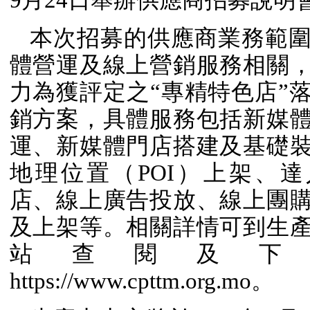
9
月
24
日
舉辦供應商招募說明
本次招募的供應商業務範
體營運及線上營銷服務相關
力為獲評定之“專精特色店”
銷方案，具體服務包括新媒
運、新媒體門店搭建及基礎
地理位置（
POI
）上架、達
店、線上廣告投放、線上團
及上架等。相關詳情可到生
站查閱及下
https://www.cpttm.org.mo
。