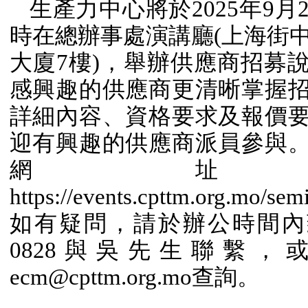
生產力中心將於
2025
年
9
月
時在總辦事處演講廳
(
上海街
大廈
7
樓
)
，舉辦供應商招募
感興趣的供應商更清晰掌握
詳細內容、資格要求及報價
迎有興趣的供應商派員參與
網址
https://events.cpttm.org.mo/sem
如有疑問，請於辦公時間內
0828
與吳先生聯繫，
ecm@cpttm.org.mo
查詢。