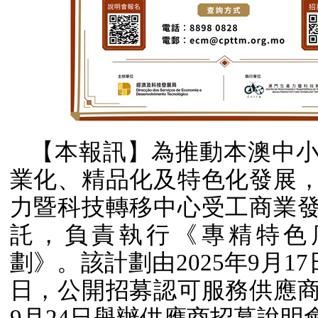
【本報訊】為推動本澳中
業化、精品化及特色化發展
力暨科技轉移中心受工商業
託，負責執行《專精特色
劃》。該計劃由
2025
年
9
月
17
日，公開招募認可服務供應