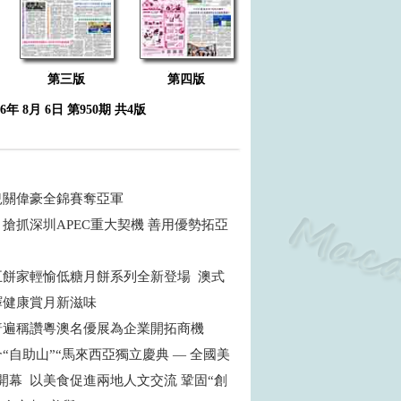
第三版
第四版
26年 8月 6日 第950期 共4版
兒關偉豪全錦賽奪亞軍
搶抓深圳APEC重大契機 善用優勢拓亞
五餅家輕愉低糖月餅系列全新登場 澳式
繹健康賞月新滋味
普遍稱讚粵澳名優展為企業開拓商機
“自助山”“馬來西亞獨立慶典 — 全國美
開幕 以美食促進兩地人文交流 鞏固“創