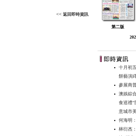
<<
返回即時資訊
第二版
20
十月初
餅藝演
參展商
澳娛綜合
食巡禮”
意城市美
何海明
林衍杰：