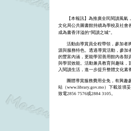
【本報訊】為推廣全民閱讀風氣
文化局公共圖書館持續為學校及社會
成為書香洋溢的“閱讀之城”。
活動由導賞員全程帶領，參加者
源與服務特色。透過導賞活動，參加
的豐富內涵，更能學習善用館內各類
與學習效能。活動兼具教育與趣味，
入閱讀生活，進一步提升整體文化素
團體導賞服務費用全免，有興趣
站（
www.library.gov.mo
）下載並填妥
致電
2856 7576
或
2884 3105
。