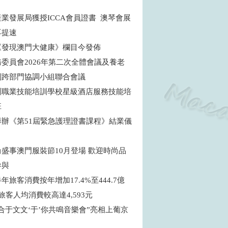
商
業發展局獲授ICCA會員證書 澳琴會展
再提速
《發現澳門大健康》欄目今發佈
委員會2026年第二次全體會議及養老
制跨部門協調小組聯合會議
訓職業技能培訓學校星級酒店服務技能培
班
舉辦《第51屆緊急護理證書課程》結業儀
盛事澳門服裝節10月登場 歡迎時尚品
參與
年旅客消費按年增加17.4%至444.7億
旅客人均消費較高達4,593元
合于文文‘于’你共鳴音樂會”亮相上葡京