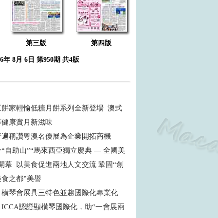
第三版
第四版
26年 8月 6日 第950期 共4版
五餅家輕愉低糖月餅系列全新登場 澳式
繹健康賞月新滋味
普遍稱讚粵澳名優展為企業開拓商機
“自助山”“馬來西亞獨立慶典 — 全國美
開幕 以美食促進兩地人文交流 鞏固“創
食之都”美譽
：橫琴會展具三特色並趨國際化專業化
ICCA認證顯橫琴國際化，助“一會展兩