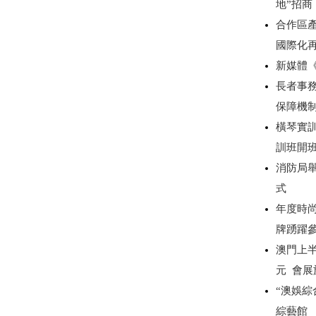
地”招
合作區產
國際化
新媒體
長者事務
保障機
橫琴實
訓班開
消防局
式
年度時尚
牌踴躍
澳門上半
元 會展
“澳娛綜
綜藝館