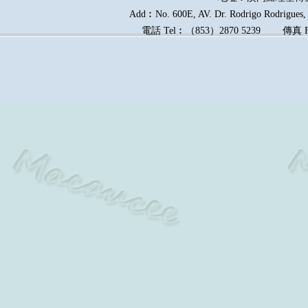
Add︰No. 600E, AV. Dr. Rodrigo Rodrigues, E
電話
Tel︰
（
853
）
2870 5239
傳真