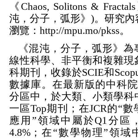
《
Chaos, Solitons & Fractals
沌，分子，弧形》
)
。研究內
瀏覽：
http://mpu.mo/pkss
。
《混沌，分子，弧形》為
線性科學、非平衡和複雜現
科期刊，收錄於
SCIE
和
Scop
數據庫。在最新版的中科
分區中，於大類、小類學科
一區
Top
期刊；在
JCR
的“數
應用”領域中屬於
Q1
分區
4.8%
；在“數學物理”領域