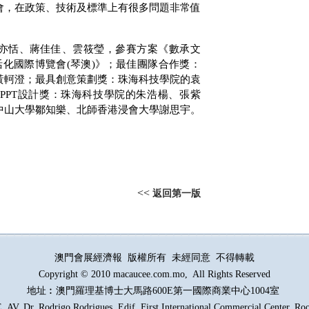
會，在政策、技術及標準上有很多問題非常值
亦恬、蔣佳佳、雲筱瑩，參賽方案《數承文
活化國際博覽會
(
琴澳
)
》；最佳團隊合作獎：
黃軻澄；最具創意策劃獎：珠海科技學院的袁
佳
PPT
設計獎：珠海科技學院的朱浩楊、張紫
中山大學鄒知樂、北師香港浸會大學謝思宇。
<<
返回第一版
澳門會展經濟報 版權所有 未經同意 不得轉載
Copyright © 2010 macaucee.com.mo, All Rights Reserved
地址︰澳門羅理基博士大馬路
600E
第一國際商業中心1004室
AV. Dr. Rodrigo Rodrigues, Edif. First International Commercial Center. R