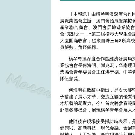
【本報訊】由橫琴粵澳深度合作
展覽業協會主辦，澳門會議展覽業協
產業聯合商會、澳門會展旅遊業協會
會”亮點之一，“第三屆橫琴大學生會
大廈圓滿收官；從來自珠三角
8
所高
身解數，角逐錦標。
橫琴粵澳深度合作區經濟發展局
業協會會長何海明、謝兆宏，华南理
業協會青年委員會主任洪于德、中華
隊伍頒獎。
何海明在致辭中指出，是次大賽
子搭建了展示才華、交流互鑒的優質
才培養的凝聚力。今年首次將參賽範
赴澳參賽機會，展現橫琴青年會展人
他隨後在現場接受採訪時表示，
健康啦、高新科技、現代金融、會展商
機械人、人工智能、低空經濟等新興