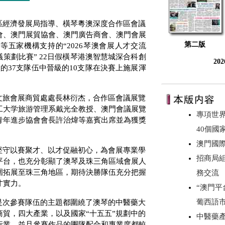
區經濟發展局指導、橫琴粵澳深度合作區會議
會、澳門展貿協會、澳門廣告商會、澳門會展
第二版
等五家機構支持的“
2026
琴澳會展人才交流
議策劃比賽”
22
日假橫琴港澳智慧城深合科創
20
校的
37
支隊伍中晉級的
10
支隊在決賽上施展渾
文旅會展商貿處處長林衍杰，合作區會議展覽
工大学旅游管理系戴光全教授、澳門會議展覽
專項世
青年進步協會會長許治煒等嘉賓出席並為獲獎
40個國
澳門國
堅守以賽聚才、以才促融初心，為會展專業學
招商局
平台，也充分彰顯了澳琴及珠三角區域會展人
圍拓展至珠三角地區，期待決勝隊伍充分把握
務交流
才實力。
“澳門
葡西語
是次參賽隊伍的主題都圍繞了澳琴的中醫藥大
貿，四大產業，以及國家“十五五”規劃中的
中醫藥
行業，並且參賽作品的團隊配合和專業度都較