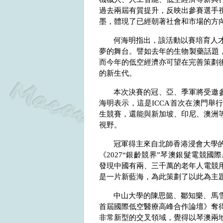
過去兩屆有質提升，反映出參賽選手
墨，體現了已經朝著社會和市場的方
何海明指出，該活動以賽培育人
夢的舞台。譬如去年的生物製藥話題
而今年的低空經濟亦可望在完善策劃
的新生代。
本次決賽的冠、亞、季軍將受邀
海明表示，這是
ICCA
首次在澳門舉
生競賽，還能與新加坡、印尼、澳洲
視野。
冠軍得主來自北師香港浸會大學
《
2027
“銀齡競界”琴澳銀髮電競國
發現中國有兩、三千萬的老年人電競
是一片新藍海，為此策劃了以此為主
中山大學的陳思懿、鄒知樂、馬雪
首屆國際低空醫療高峰合作論壇》奪
非常新型的交叉領域，覺得以琴澳兩