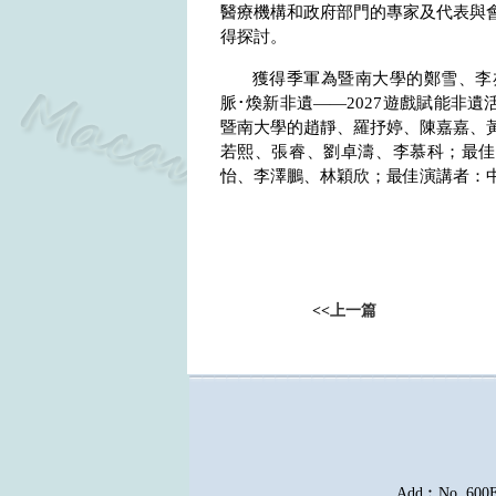
醫療機構和政府部門的專家及代表與
得探討。
獲得季軍為暨南大學的鄭雪、李
脈･煥新非遺——
2027
遊戲賦能非遺
暨南大學的趙靜、羅抒婷、陳嘉嘉、
若熙、張睿、劉卓濤、李慕科；最
怡、李澤鵬、林穎欣；最佳演講者：
<<
上一篇
Add︰No. 600E, 