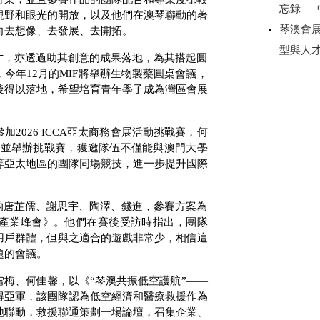
忘錄 
視野和眼光的開放，以及他們在澳琴聯動的著
琴澳會
向去想像、去發展、去開拓。
型與人
才，亦透過助其創意的成果落地，為其搭起圓
，今年
12
月的
MIF
將舉辦生物製藥圓桌會議，
後得以落地，希望培育青年學子成為灣區會展
參加
2026 ICCA
亞太商務會展活動挑戰賽，何
行並舉辦挑戰賽，獲邀隊伍不僅能與澳門大學
等亞太地區的團隊同場競技，進一步提升國際
的唐芷儒、謝思宇、陶澤、錢進，參賽方案為
際產業峰會》。他們在賽後受訪時指出，團隊
用戶群體，但與之適合的遊戲非常少，相信這
題的會議。
梅、何佳馨，以《“琴澳共振低空護航”——
得亞軍，該團隊認為低空經濟和醫療救援作為
地聯動，救援聯通策劃一場論壇，召集企業、