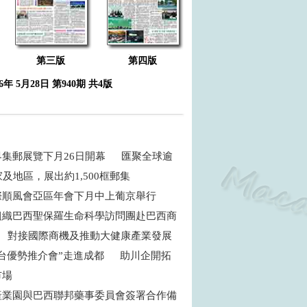
第三版
第四版
26年 5月28日 第940期 共4版
界集郵展覽下月26日開幕 匯聚全球逾
家及地區，展出約1,500框郵集
際順風會亞區年會下月中上葡京舉行
組織巴西聖保羅生命科學訪問團赴巴西商
 對接國際商機及推動大健康產業發展
平台優勢推介會”走進成都 助川企開拓
市場
產業園與巴西聯邦藥事委員會簽署合作備