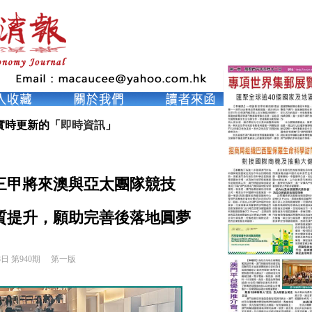
實時更新的「
即時資訊
」
三甲將來澳與亞太團隊競技
提升，願助完善後落地圓夢
8日 第940期 
第一版